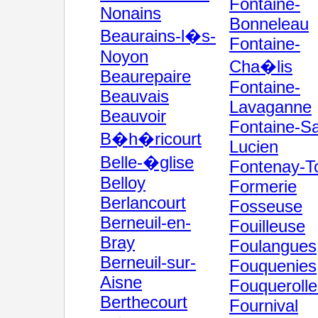
Fontaine-
Nonains
Bonneleau
Beaurains-l�s-
Fontaine-
Noyon
Cha�lis
Beaurepaire
Fontaine-
Beauvais
Lavaganne
Beauvoir
Fontaine-Sa
B�h�ricourt
Lucien
Belle-�glise
Fontenay-T
Belloy
Formerie
Berlancourt
Fosseuse
Berneuil-en-
Fouilleuse
Bray
Foulangues
Berneuil-sur-
Fouquenies
Aisne
Fouquerolle
Berthecourt
Fournival