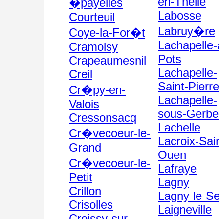
en-Thelle
�payelles
Labosse
Courteuil
Labruy�re
Coye-la-For�t
Lachapelle-
Cramoisy
Pots
Crapeaumesnil
Lachapelle-
Creil
Saint-Pierre
Cr�py-en-
Lachapelle-
Valois
sous-Gerbe
Cressonsacq
Lachelle
Cr�vecoeur-le-
Lacroix-Sai
Grand
Ouen
Cr�vecoeur-le-
Lafraye
Petit
Lagny
Crillon
Lagny-le-S
Crisolles
Laigneville
Croissy-sur-