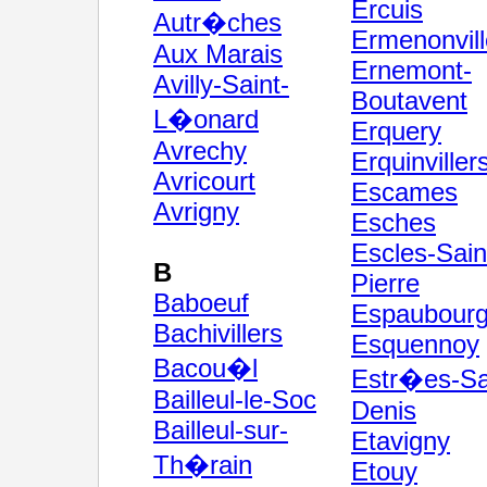
Ercuis
Autr�ches
Ermenonvill
Aux Marais
Ernemont-
Avilly-Saint-
Boutavent
L�onard
Erquery
Avrechy
Erquinviller
Avricourt
Escames
Avrigny
Esches
Escles-Sain
B
Pierre
Baboeuf
Espaubour
Bachivillers
Esquennoy
Bacou�l
Estr�es-Sa
Bailleul-le-Soc
Denis
Bailleul-sur-
Etavigny
Th�rain
Etouy