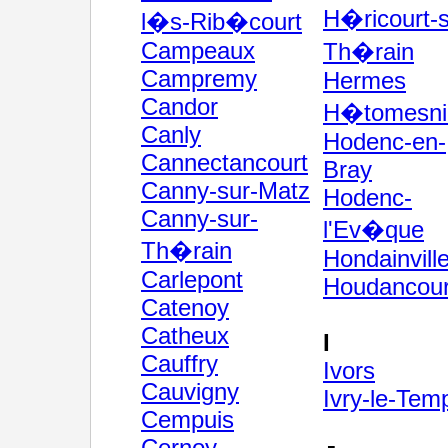
H�ricourt-s
l�s-Rib�court
Campeaux
Th�rain
Campremy
Hermes
Candor
H�tomesni
Canly
Hodenc-en-
Cannectancourt
Bray
Canny-sur-Matz
Hodenc-
Canny-sur-
l'Ev�que
Th�rain
Hondainvill
Carlepont
Houdancour
Catenoy
Catheux
I
Cauffry
Ivors
Cauvigny
Ivry-le-Tem
Cempuis
Cernoy