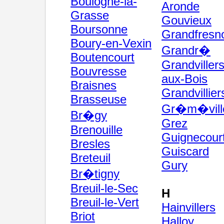
Boulogne-la-
Aronde
Grasse
Gouvieux
Boursonne
Grandfresn
Boury-en-Vexin
Grandr�
Boutencourt
Grandvillers
Bouvresse
aux-Bois
Braisnes
Grandvillier
Brasseuse
Gr�m�vill
Br�gy
Grez
Brenouille
Guignecour
Bresles
Guiscard
Breteuil
Gury
Br�tigny
Breuil-le-Sec
H
Breuil-le-Vert
Hainvillers
Briot
Halloy