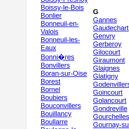
Boissy-le-Bois
G
Bonlier
Gannes
Bonneuil-en-
Gaudechart
Valois
Genvry
Bonneuil-les-
Gerberoy
Eaux
Gilocourt
Bonni�res
Giraumont
Bonvillers
Glaignes
Boran-sur-Oise
Glatigny
Borest
Godenviller
Bornel
Goincourt
Boubiers
Golancourt
Bouconvillers
Gondreville
Bouillancy
Gourchelle
Boullarre
Gournay-su