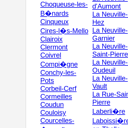
Choqueuse-les-
d'Aumont
B�nards
La Neuville
Cinqueux
Hez
La Neuville-
Cires-l�s-Mello
Garnier
Clairoix
La Neuville-
Clermont
Saint-Pierre
Coivrel
La Neuville-
Compi�gne
Oudeuil
Conchy-les-
La Neuville-
Pots
Vault
Corbeil-Cerf
La Rue-Sain
Cormeilles
Pierre
Coudun
Laberli�re
Couloisy
Courcelles-
Laboissi�r