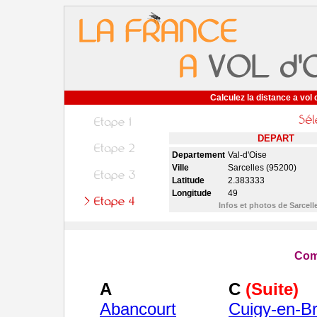
Calculez la distance a vol 
DEPART
Departement
Val-d'Oise
Ville
Sarcelles (95200)
Latitude
2.383333
Longitude
49
Infos et photos de Sarcell
Com
A
C
(Suite)
Abancourt
Cuigy-en-B