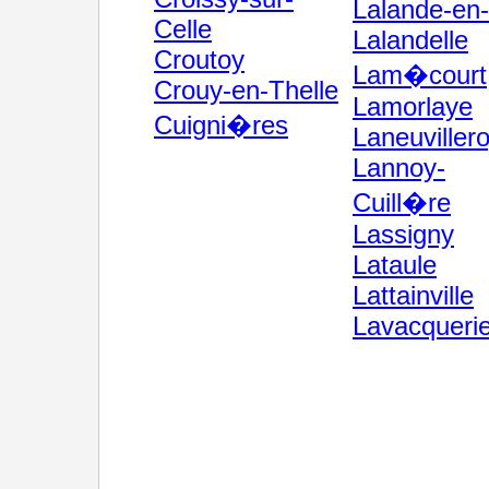
Lalande-en
Celle
Lalandelle
Croutoy
Lam�court
Crouy-en-Thelle
Lamorlaye
Cuigni�res
Laneuviller
Lannoy-
Cuill�re
Lassigny
Lataule
Lattainville
Lavacqueri