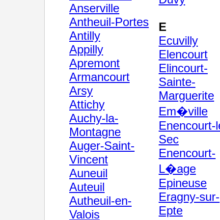
Anserville
Antheuil-Portes
E
Antilly
Ecuvilly
Appilly
Elencourt
Apremont
Elincourt-
Armancourt
Sainte-
Arsy
Marguerite
Attichy
Em�ville
Auchy-la-
Enencourt-l
Montagne
Sec
Auger-Saint-
Enencourt-
Vincent
L�age
Auneuil
Epineuse
Auteuil
Eragny-sur-
Autheuil-en-
Epte
Valois