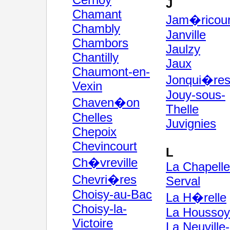
J
Chamant
Jam�ricour
Chambly
Janville
Chambors
Jaulzy
Chantilly
Jaux
Chaumont-en-
Jonqui�re
Vexin
Jouy-sous-
Chaven�on
Thelle
Chelles
Juvignies
Chepoix
Chevincourt
L
Ch�vreville
La Chapelle
Chevri�res
Serval
Choisy-au-Bac
La H�relle
Choisy-la-
La Housso
Victoire
La Neuville-