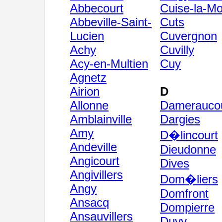
Abbecourt
Cuise-la-Mo
Abbeville-Saint-
Cuts
Lucien
Cuvergnon
Achy
Cuvilly
Acy-en-Multien
Cuy
Agnetz
Airion
D
Allonne
Dameraucou
Amblainville
Dargies
Amy
D�lincourt
Andeville
Dieudonne
Angicourt
Dives
Angivillers
Dom�liers
Angy
Domfront
Ansacq
Dompierre
Ansauvillers
Duvy