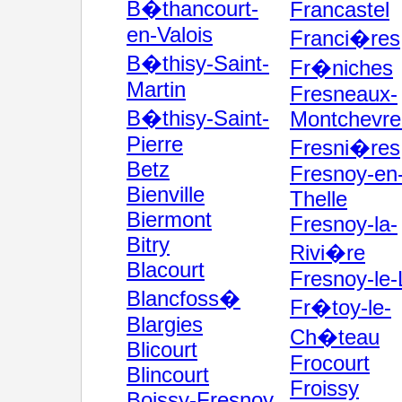
B�thancourt-
Francastel
en-Valois
Franci�res
B�thisy-Saint-
Fr�niches
Martin
Fresneaux-
B�thisy-Saint-
Montchevreu
Pierre
Fresni�res
Betz
Fresnoy-en
Bienville
Thelle
Biermont
Fresnoy-la-
Bitry
Rivi�re
Blacourt
Fresnoy-le-
Blancfoss�
Fr�toy-le-
Blargies
Ch�teau
Blicourt
Frocourt
Blincourt
Froissy
Boissy-Fresnoy