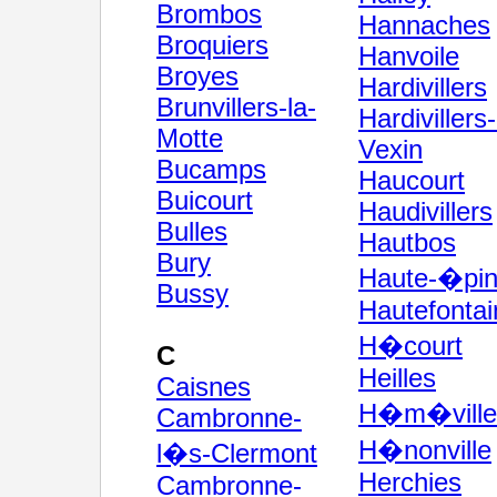
Brombos
Hannaches
Broquiers
Hanvoile
Broyes
Hardivillers
Brunvillers-la-
Hardivillers
Motte
Vexin
Bucamps
Haucourt
Buicourt
Haudivillers
Bulles
Hautbos
Bury
Haute-�pi
Bussy
Hautefontai
H�court
C
Heilles
Caisnes
H�m�ville
Cambronne-
H�nonville
l�s-Clermont
Herchies
Cambronne-