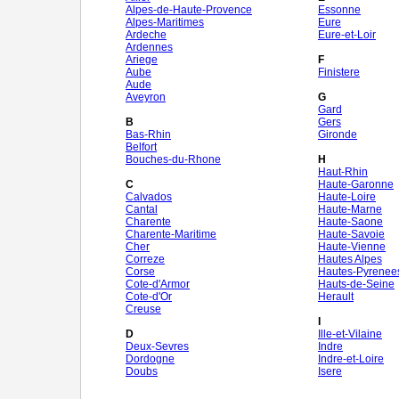
Alpes-de-Haute-Provence
Essonne
Alpes-Maritimes
Eure
Ardeche
Eure-et-Loir
Ardennes
Ariege
F
Aube
Finistere
Aude
Aveyron
G
Gard
B
Gers
Bas-Rhin
Gironde
Belfort
Bouches-du-Rhone
H
Haut-Rhin
C
Haute-Garonne
Calvados
Haute-Loire
Cantal
Haute-Marne
Charente
Haute-Saone
Charente-Maritime
Haute-Savoie
Cher
Haute-Vienne
Correze
Hautes Alpes
Corse
Hautes-Pyrenee
Cote-d'Armor
Hauts-de-Seine
Cote-d'Or
Herault
Creuse
I
D
Ille-et-Vilaine
Deux-Sevres
Indre
Dordogne
Indre-et-Loire
Doubs
Isere