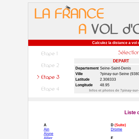
Calculez la distance a vol 
DEPART
Departement
Seine-Saint-Denis
Ville
?pinay-sur-Seine (938
Latitude
2.308333
Longitude
48.95
Infos et photos de ?pinay-sur
Liste
A
D
(Suite)
Ain
Drome
Aisne
Allier
E