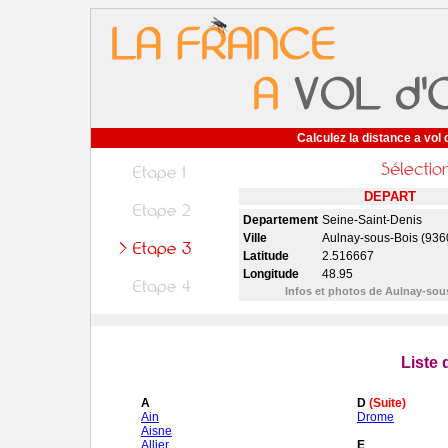
Calculez la distance a vol 
DEPART
Departement
Seine-Saint-Denis
Ville
Aulnay-sous-Bois (936
Latitude
2.516667
Longitude
48.95
Infos et photos de Aulnay-so
Liste
A
D
(Suite)
Ain
Drome
Aisne
Allier
E