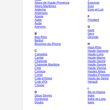
Alpes-de-Haute-Provence
Essonne
Alpes-Maritimes
Eure
Ardeche
Eure-et-Loir
Ardennes
Ariege
F
Aube
Finistere
Aude
Aveyron
G
Gard
B
Gers
Bas-Rhin
Gironde
Belfort
Bouches-du-Rhone
H
Haut-Rhin
C
Haute-Garonne
Calvados
Haute-Loire
Cantal
Haute-Marne
Charente
Haute-Saone
Charente-Maritime
Haute-Savoie
Cher
Haute-Vienne
Correze
Hautes Alpes
Corse
Hautes-Pyrenee
Cote-d'Armor
Hauts-de-Seine
Cote-d'Or
Herault
Creuse
I
D
Ille-et-Vilaine
Deux-Sevres
Indre
Dordogne
Indre-et-Loire
Doubs
Isere