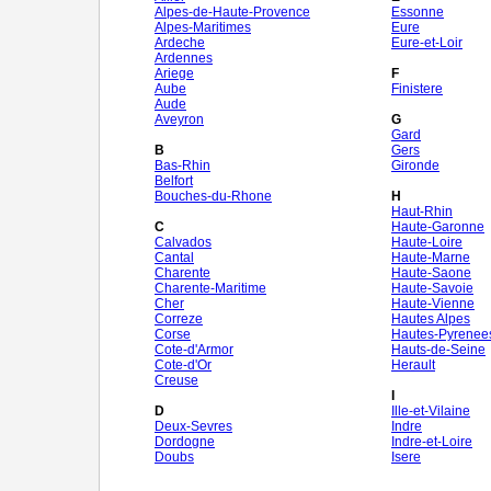
Alpes-de-Haute-Provence
Essonne
Alpes-Maritimes
Eure
Ardeche
Eure-et-Loir
Ardennes
Ariege
F
Aube
Finistere
Aude
Aveyron
G
Gard
B
Gers
Bas-Rhin
Gironde
Belfort
Bouches-du-Rhone
H
Haut-Rhin
C
Haute-Garonne
Calvados
Haute-Loire
Cantal
Haute-Marne
Charente
Haute-Saone
Charente-Maritime
Haute-Savoie
Cher
Haute-Vienne
Correze
Hautes Alpes
Corse
Hautes-Pyrenee
Cote-d'Armor
Hauts-de-Seine
Cote-d'Or
Herault
Creuse
I
D
Ille-et-Vilaine
Deux-Sevres
Indre
Dordogne
Indre-et-Loire
Doubs
Isere