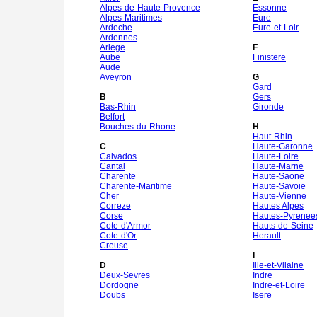
Alpes-de-Haute-Provence
Essonne
Alpes-Maritimes
Eure
Ardeche
Eure-et-Loir
Ardennes
Ariege
F
Aube
Finistere
Aude
Aveyron
G
Gard
B
Gers
Bas-Rhin
Gironde
Belfort
Bouches-du-Rhone
H
Haut-Rhin
C
Haute-Garonne
Calvados
Haute-Loire
Cantal
Haute-Marne
Charente
Haute-Saone
Charente-Maritime
Haute-Savoie
Cher
Haute-Vienne
Correze
Hautes Alpes
Corse
Hautes-Pyrenee
Cote-d'Armor
Hauts-de-Seine
Cote-d'Or
Herault
Creuse
I
D
Ille-et-Vilaine
Deux-Sevres
Indre
Dordogne
Indre-et-Loire
Doubs
Isere