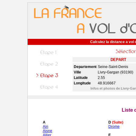
Calculez la distance a vol 
DEPART
Departement
Seine-Saint-Denis
Ville
Livry-Gargan (93190)
Latitude
2.55
Longitude
48.916667
Infos et photos de Livry-Ga
Liste
A
D
(Suite)
Ain
Drome
Aisne
Allier
E