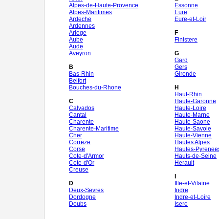
Alpes-de-Haute-Provence
Essonne
Alpes-Maritimes
Eure
Ardeche
Eure-et-Loir
Ardennes
Ariege
F
Aube
Finistere
Aude
Aveyron
G
Gard
B
Gers
Bas-Rhin
Gironde
Belfort
Bouches-du-Rhone
H
Haut-Rhin
C
Haute-Garonne
Calvados
Haute-Loire
Cantal
Haute-Marne
Charente
Haute-Saone
Charente-Maritime
Haute-Savoie
Cher
Haute-Vienne
Correze
Hautes Alpes
Corse
Hautes-Pyrenee
Cote-d'Armor
Hauts-de-Seine
Cote-d'Or
Herault
Creuse
I
D
Ille-et-Vilaine
Deux-Sevres
Indre
Dordogne
Indre-et-Loire
Doubs
Isere