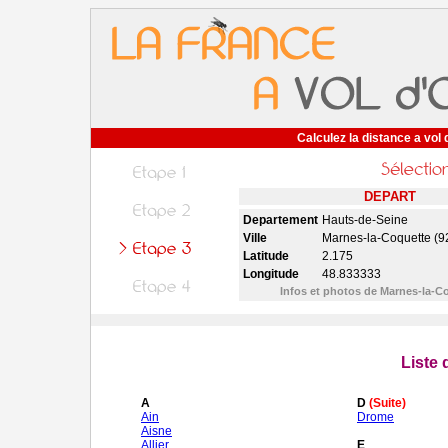
Calculez la distance a vol 
DEPART
Departement
Hauts-de-Seine
Ville
Marnes-la-Coquette (9
Latitude
2.175
Longitude
48.833333
Infos et photos de Marnes-la-C
Liste
A
D
(Suite)
Ain
Drome
Aisne
Allier
E