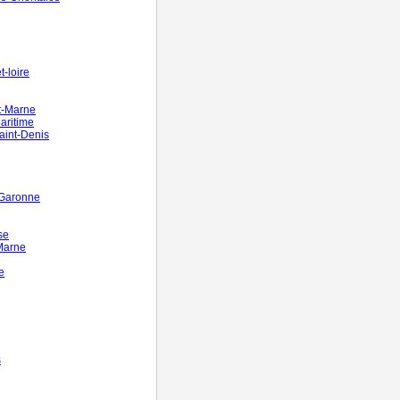
-loire
t-Marne
aritime
aint-Denis
-Garonne
se
Marne
e
s