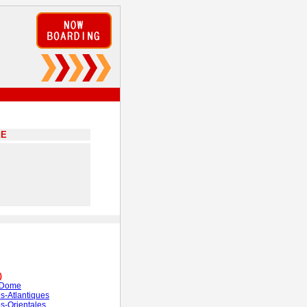
EE
)
-Dome
s-Atlantiques
s-Orientales