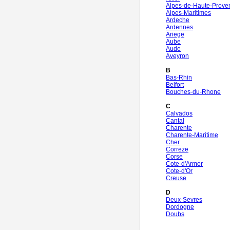
Alpes-de-Haute-Prove
Alpes-Maritimes
Ardeche
Ardennes
Ariege
Aube
Aude
Aveyron
B
Bas-Rhin
Belfort
Bouches-du-Rhone
C
Calvados
Cantal
Charente
Charente-Maritime
Cher
Correze
Corse
Cote-d'Armor
Cote-d'Or
Creuse
D
Deux-Sevres
Dordogne
Doubs