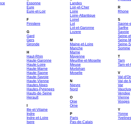
nce
Essonne
Landes
Eure
Loir-et-Cher
R
Eure-et-Loir
Loire
Rhone
Loire-Atlantique
F
Loiret
S
Finistere
Lot
Saone-et
Lot-et-Garonne
Sarthe
G
Lozere
Savoie
Gard
Seine-e
Gers
M
Seine-M
Gironde
Maine-et-Loire
Seine-S
Manche
Somme
H
Marne
Haut-Rhin
Mayenne
T
Haute-Garonne
Meurthe-et-Moselle
Tarn
Haute-Loire
Meuse
Tarn-et
Haute-Marne
Morbihan
Haute-Saone
Moselle
V
Haute-Savoie
Val-d'Oi
Haute-Vienne
N
Val-de-
Hautes Alpes
Nievre
Var
Hautes-Pyrenees
Nord
Vauclus
Hauts-de-Seine
Vendee
Herault
O
Vienne
Oise
Vosges
I
Orne
Ille-et-Vilaine
Y
Indre
P
Yonne
Indre-et-Loire
Paris
Yveline
Isere
Pas-de-Calais