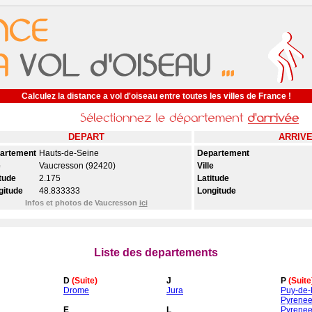
Calculez la distance a vol d'oiseau entre toutes les villes de France !
DEPART
ARRIV
artement
Hauts-de-Seine
Departement
e
Vaucresson (92420)
Ville
tude
2.175
Latitude
gitude
48.833333
Longitude
Infos et photos de Vaucresson
ici
Liste des departements
D
(Suite)
J
P
(Suite
Drome
Jura
Puy-de
Pyrenee
E
L
Pyrenee