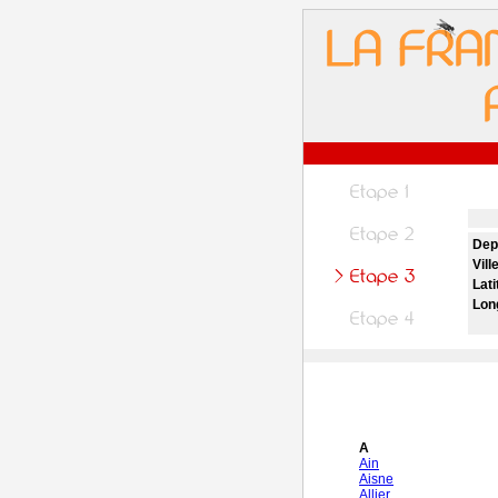
Dep
Vill
Lati
Lon
A
Ain
Aisne
Allier