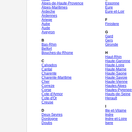
Alpes-de-Haute-Provence
Essonne
Alpes-Maritimes
Eure
Ardeche
Eure-et-Loir
Ardennes
Ariege
F
Aube
Finistere
Aude
Aveyron
G
Gard
B
Gers
Bas-Rhin
Gironde
Belfort
Bouches-du-Rhone
H
Haut-Rhin
C
Haute-Garonne
Calvados
Haute-Loire
Cantal
Haute-Marne
Charente
Haute-Saone
Charente-Maritime
Haute-Savoie
Cher
Haute-Vienne
Correze
Hautes Alpes
Corse
Hautes-Pyrenee
Cote-d'Armor
Hauts-de-Seine
Cote-d'Or
Herault
Creuse
I
D
Ille-et-Vilaine
Deux-Sevres
Indre
Dordogne
Indre-et-Loire
Doubs
Isere