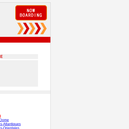
EE
)
-Dome
s-Atlantiques
s-Orientales