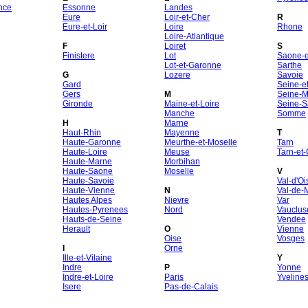
nce
Essonne
Landes
Eure
Loir-et-Cher
R
Eure-et-Loir
Loire
Rhone
Loire-Atlantique
F
Loiret
S
Finistere
Lot
Saone-et
Lot-et-Garonne
Sarthe
G
Lozere
Savoie
Gard
Seine-e
Gers
M
Seine-M
Gironde
Maine-et-Loire
Seine-S
Manche
Somme
H
Marne
Haut-Rhin
Mayenne
T
Haute-Garonne
Meurthe-et-Moselle
Tarn
Haute-Loire
Meuse
Tarn-et
Haute-Marne
Morbihan
Haute-Saone
Moselle
V
Haute-Savoie
Val-d'Oi
Haute-Vienne
N
Val-de-
Hautes Alpes
Nievre
Var
Hautes-Pyrenees
Nord
Vauclus
Hauts-de-Seine
Vendee
Herault
O
Vienne
Oise
Vosges
I
Orne
Ille-et-Vilaine
Y
Indre
P
Yonne
Indre-et-Loire
Paris
Yveline
Isere
Pas-de-Calais