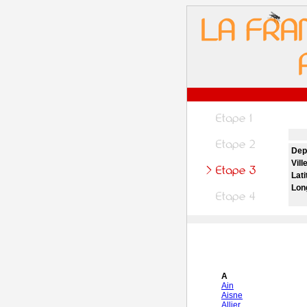
Dep
Vill
Lati
Lon
A
Ain
Aisne
Allier