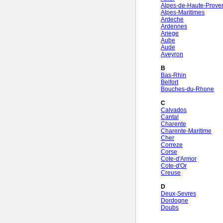
Alpes-de-Haute-Prove
Alpes-Maritimes
Ardeche
Ardennes
Ariege
Aube
Aude
Aveyron
B
Bas-Rhin
Belfort
Bouches-du-Rhone
C
Calvados
Cantal
Charente
Charente-Maritime
Cher
Correze
Corse
Cote-d'Armor
Cote-d'Or
Creuse
D
Deux-Sevres
Dordogne
Doubs