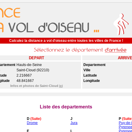
Calculez la distance a vol d'oiseau entre toutes les villes de France !
DEPART
ARRIV
artement
Hauts-de-Seine
Departement
e
Saint-Cloud (92210)
Ville
tude
2.216667
Latitude
gitude
48.841667
Longitude
Infos et photos de Saint-Cloud
ici
Liste des departements
D
(Suite)
J
P
(Suite
Drome
Jura
Puy-de
Pyrenee
E
L
Pyrenee