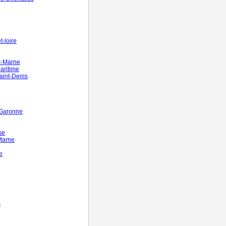
-loire
t-Marne
aritime
aint-Denis
-Garonne
se
Marne
e
s