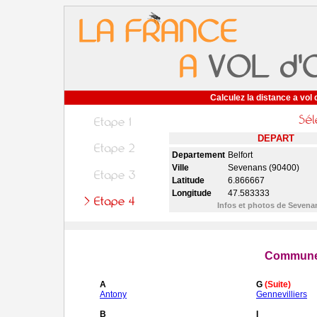
Calculez la distance a vol 
DEPART
Departement
Belfort
Ville
Sevenans (90400)
Latitude
6.866667
Longitude
47.583333
Infos et photos de Seven
Communes
A
G
(Suite)
Antony
Gennevilliers
B
I