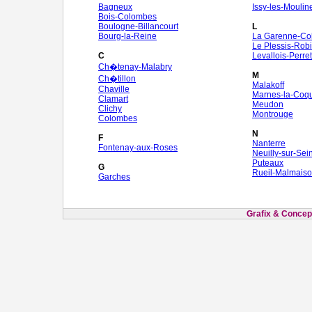
Bagneux
Issy-les-Mouli
Bois-Colombes
Boulogne-Billancourt
L
Bourg-la-Reine
La Garenne-Co
Le Plessis-Rob
C
Levallois-Perret
Ch�tenay-Malabry
M
Ch�tillon
Malakoff
Chaville
Marnes-la-Coqu
Clamart
Meudon
Clichy
Montrouge
Colombes
N
F
Nanterre
Fontenay-aux-Roses
Neuilly-sur-Sei
Puteaux
G
Rueil-Malmais
Garches
Grafix & Concept