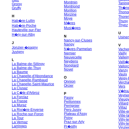
Giez
Montmin
Tanin
Groisy
Montriond
Th�n
Gruffy
Morillon
Thonon
Morzine
H
Thore
Moye
Hab�re-Lullin
Thusy
M�res
Thyez
Hab�re-Poche
Musi�ges
Hauteville-sur-Fier
U
H�ry-sur-Alby
N
Usine
Nancy-sur-Cluses
J
Nangy
V
Jonzier-�pagny
N�ves-Parmelan
Vache
Juvigny
Nernier
Vailly
Neuvecelle
Valleir
L
Neydens
Valli�
La Balme-de-Sillingy
Nonglard
Vallor
La Balme-de-Thuy
Novel
Vanzy
La Baume
Vaulx
La Chapelle-d'Abondance
O
Veigy
La Chapelle-Rambaud
Onnion
Vercha
La Chapelle-Saint-Maurice
Orcier
Vers
La Clusaz
V�tra
La C�te d'Arbroz
P
Veyrie
La Forclaz
Passy
Vieug
La Frasse
Peillonnex
Villard
La Muraz
Perrignier
Villaz
La Rivi�re-Enverse
Pers-Jussy
Ville-
Plateau d'Assy
La Roche-sur-Foron
Ville-
Poisy
La Tour
Villy-
Praz-sur-Arly
La Vernaz
Villy-l
Larringes
Pr�silly
Vinzie