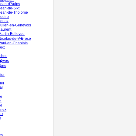
Jean-d'Aulps
Jean-de-Sixt
Jean-de-Tholome
Jeoire
Jorioz
Julien-en-Genevois
Laurent
Martin-Bellevue
Nicolas-de-V�roce
Paul-en-Chablais
ixt
ches
n�ves
�ns
ier
ier
al
z
er
d
l
enex
ux
y
es