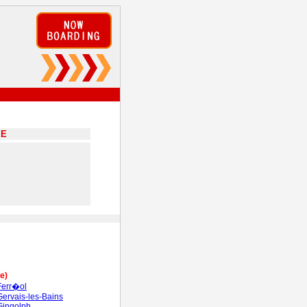
EE
te)
Ferr�ol
Gervais-les-Bains
Gingolph