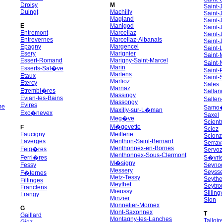
Droisy
M
Saint-
Duingt
Machilly
Saint-
Magland
Saint-
E
Manigod
Saint-
Entremont
Marcellaz
Saint-
Entrevernes
Marcellaz-Albanais
Saint-
Epagny
Margencel
Saint-
Esery
Marignier
Saint-
Essert-Romand
Marigny-Saint-Marcel
Saint-
Marin
Esserts-Sal�ve
Saint-
Marlens
Etaux
Saint-S
Marlioz
Etercy
Sales
Marnaz
Etrembi�res
Sallan
Massingy
Evian-les-Bains
Salle
Massongy
Evires
me
Samo
Maxilly-sur-L�man
Exc�nevex
Saxel
Meg�ve
Scientr
M�gevette
F
Sciez
Faucigny
Meillerie
Scionz
Faverges
Menthon-Saint-Bernard
Serrav
Menthonnex-en-Bornes
Feig�res
Servo
Menthonnex-Sous-Clermont
Ferri�res
S�vri
M�signy
Fessy
Seyno
Messery
Seysse
F�ternes
Metz-Tessy
Seyth
Fillinges
Meythet
Seytro
Franclens
Mieussy
Silling
Frangy
Minzier
Sion
Monnetier-Mornex
G
Mont-Saxonnex
T
Gaillard
Montagny-les-Lanches
Talloir