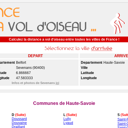
Calculez la distance a vol d'oiseau entre toutes les villes de France !
DEPART
ARRIV
artement
Belfort
Departement
Haute-Savoie
e
Sevenans (90400)
Ville
tude
6.866667
Latitude
gitude
47.583333
Longitude
Infos et photos de Sevenans
ici
Communes de Haute-Savoie
D
(Suite)
L
(Suite)
S
(Sui
Doussard
Lully
Saint-
Douvaine
Lyaud
Saint-
Draillant
Saint-