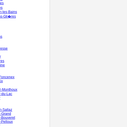
ges
es
-les-Bains
ns-Gli�res
ns
resse
y
res
cine
-Foncenex
ix
z-Monthoux
r-du-Lac
y
en-Sallaz
la-Grand
le-Bouveret
e-Pelloux
r