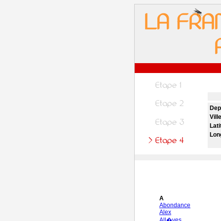
Dep
Vill
Lati
Lon
A
Abondance
Alex
All�ves