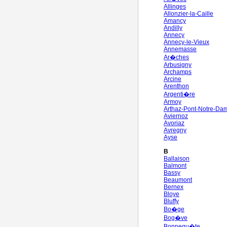
Allinges
Allonzier-la-Caille
Amancy
Andilly
Annecy
Annecy-le-Vieux
Annemasse
Ar�ches
Arbusigny
Archamps
Arcine
Arenthon
Argenti�re
Armoy
Arthaz-Pont-Notre-Da
Aviernoz
Avoriaz
Avregny
Ayse
B
Ballaison
Balmont
Bassy
Beaumont
Bernex
Bloye
Bluffy
Bo�ge
Bog�ve
Bonnegu�te