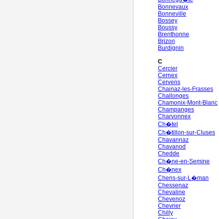
Bonnevaux
Bonneville
Bossey
Boussy
Brenthonne
Brizon
Burdignin
C
Cercier
Cernex
Cervens
Chainaz-les-Frasses
Challonges
Chamonix-Mont-Blanc
Champanges
Charvonnex
Ch�tel
Ch�tillon-sur-Cluses
Chavannaz
Chavanod
Chedde
Ch�ne-en-Semine
Ch�nex
Chens-sur-L�man
Chessenaz
Chevaline
Chevenoz
Chevrier
Chilly