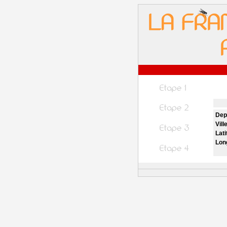
Dep
Vill
Lati
Lon