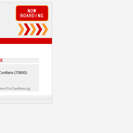
EE
Conflans (70800)
erre-l?s-Conflans
ici