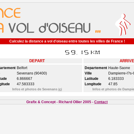
Calculez la distance a vol d'oiseau entre toutes les villes de France !
DEPART
ARRIV
artement
Belfort
Departement
Haute-Saone
e
Sevenans (90400)
Ville
Dampierre-l?s-
tude
6.866667
Latitude
6.183333
gitude
47.583333
Longitude
47.85
Infos et photos de Sevenans
ici
Infos et photos de Dampi
Grafix & Concept - Richard Ollier 2005 -
Contact