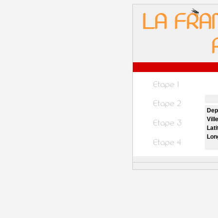
Dep
Vill
Lati
Lon