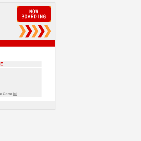
EE
de Corre
ici