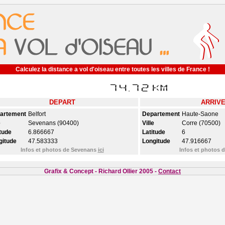
Calculez la distance a vol d'oiseau entre toutes les villes de France !
DEPART
ARRIV
artement
Belfort
Departement
Haute-Saone
e
Sevenans (90400)
Ville
Corre (70500)
tude
6.866667
Latitude
6
gitude
47.583333
Longitude
47.916667
Infos et photos de Sevenans
ici
Infos et photos 
Grafix & Concept - Richard Ollier 2005 -
Contact