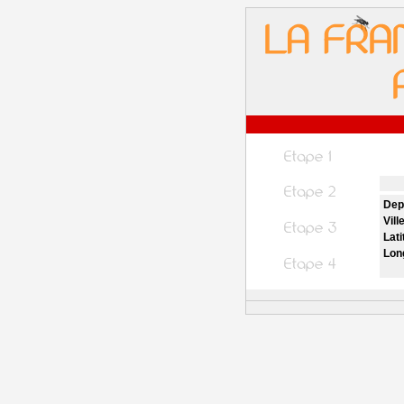
Dep
Vill
Lati
Lon