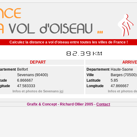
Calculez la distance a vol d'oiseau entre toutes les villes de France !
DEPART
ARRIV
artement
Belfort
Departement
Haute-Saone
e
Sevenans (90400)
Ville
Barges (70500)
tude
6.866667
Latitude
5.85
gitude
47.583333
Longitude
47.866667
Infos et photos de Sevenans
ici
Infos et photos 
Grafix & Concept - Richard Ollier 2005 -
Contact