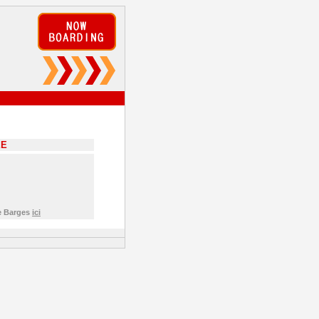
EE
de Barges
ici