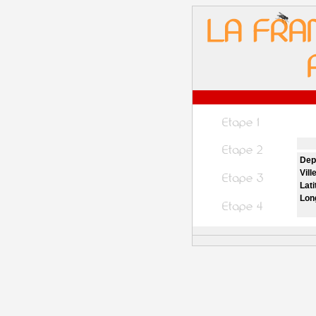
Dep
Vill
Lati
Lon