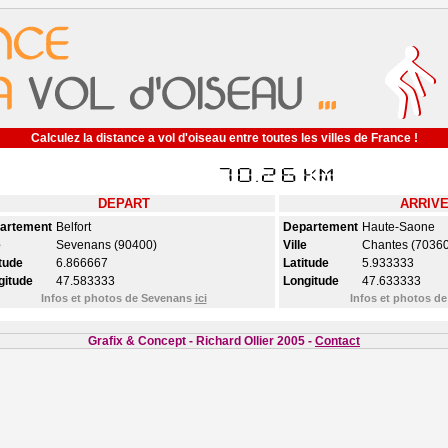
Calculez la distance a vol d'oiseau entre toutes les villes de France !
DEPART
ARRIV
artement
Belfort
Departement
Haute-Saone
e
Sevenans (90400)
Ville
Chantes (70360
tude
6.866667
Latitude
5.933333
gitude
47.583333
Longitude
47.633333
Infos et photos de Sevenans
ici
Infos et photos d
Grafix & Concept - Richard Ollier 2005 -
Contact