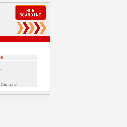
EE
)
e Chantes
ici