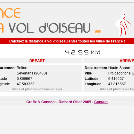
Calculez la distance a vol d'oiseau entre toutes les villes de France !
DEPART
ARRIV
artement
Belfort
Departement
Haute-Saone
e
Sevenans (90400)
Ville
Froideconche (
tude
6.866667
Latitude
6.416667
gitude
47.583333
Longitude
47.816667
Infos et photos de Sevenans
ici
Infos et photos de 
Grafix & Concept - Richard Ollier 2005 -
Contact