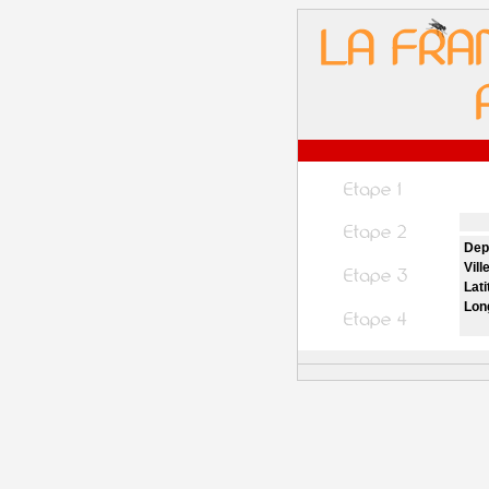
Dep
Vill
Lati
Lon