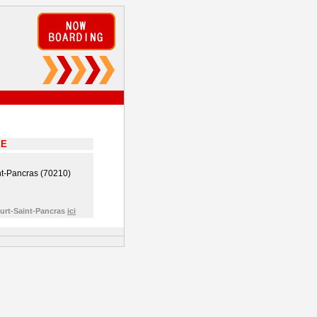
EE
nt-Pancras (70210)
ourt-Saint-Pancras
ici