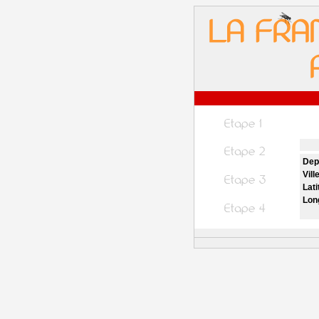
Dep
Vill
Lati
Lon