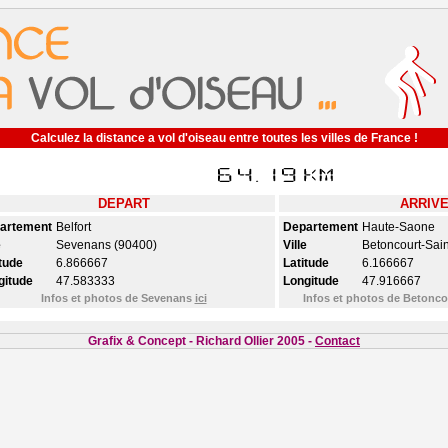
Calculez la distance a vol d'oiseau entre toutes les villes de France !
DEPART
ARRIV
artement
Belfort
Departement
Haute-Saone
e
Sevenans (90400)
Ville
Betoncourt-Sai
tude
6.866667
Latitude
6.166667
gitude
47.583333
Longitude
47.916667
Infos et photos de Sevenans
ici
Infos et photos de Betonc
Grafix & Concept - Richard Ollier 2005 -
Contact