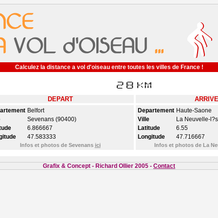
Calculez la distance a vol d'oiseau entre toutes les villes de France !
DEPART
ARRIV
artement
Belfort
Departement
Haute-Saone
e
Sevenans (90400)
Ville
La Neuvelle-l?s
tude
6.866667
Latitude
6.55
gitude
47.583333
Longitude
47.716667
Infos et photos de Sevenans
ici
Infos et photos de La Ne
Grafix & Concept - Richard Ollier 2005 -
Contact