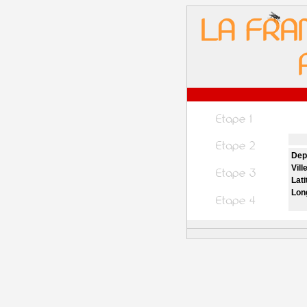
Dep
Vill
Lati
Lon