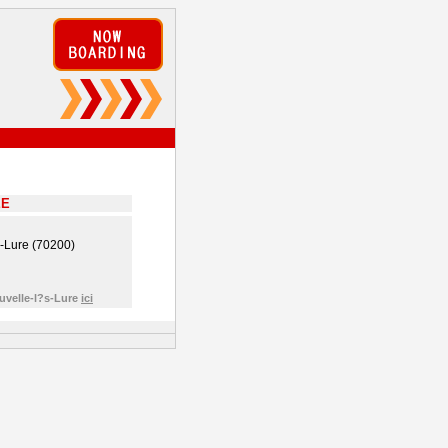
EE
-Lure (70200)
uvelle-l?s-Lure
ici