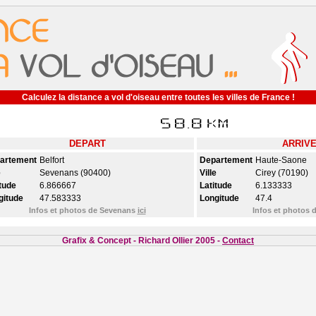
Calculez la distance a vol d'oiseau entre toutes les villes de France !
DEPART
ARRIV
artement
Belfort
Departement
Haute-Saone
e
Sevenans (90400)
Ville
Cirey (70190)
tude
6.866667
Latitude
6.133333
gitude
47.583333
Longitude
47.4
Infos et photos de Sevenans
ici
Infos et photos 
Grafix & Concept - Richard Ollier 2005 -
Contact