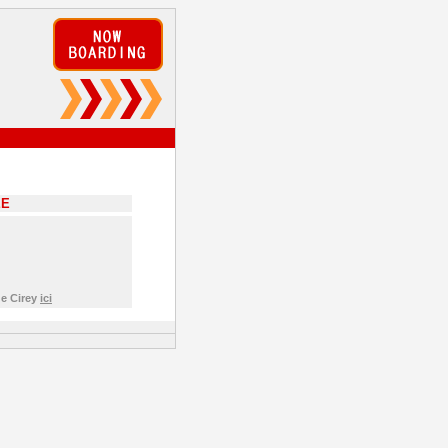
EE
de Cirey
ici