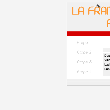
Dep
Vill
Lati
Lon