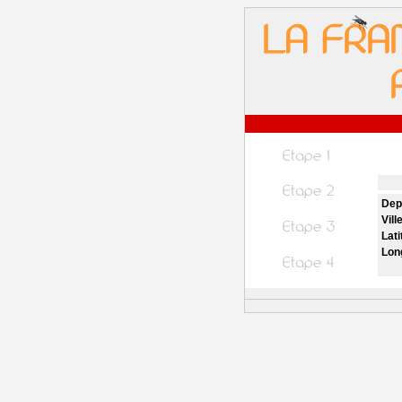
Dep
Vill
Lati
Lon