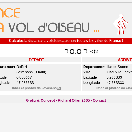
Calculez la distance a vol d'oiseau entre toutes les villes de France !
DEPART
ARRIV
artement
Belfort
Departement
Haute-Saone
e
Sevenans (90400)
Ville
Chaux-la-Loti?r
tude
6.866667
Latitude
5.983333
gitude
47.583333
Longitude
47.383333
Infos et photos de Sevenans
ici
Infos et photos de Cha
Grafix & Concept - Richard Ollier 2005 -
Contact