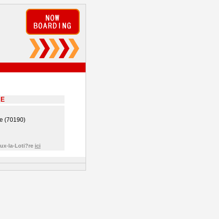
EE
e (70190)
ux-la-Loti?re
ici