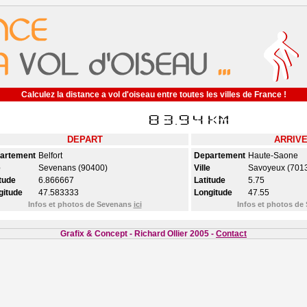
Calculez la distance a vol d'oiseau entre toutes les villes de France !
DEPART
ARRIV
artement
Belfort
Departement
Haute-Saone
e
Sevenans (90400)
Ville
Savoyeux (701
tude
6.866667
Latitude
5.75
gitude
47.583333
Longitude
47.55
Infos et photos de Sevenans
ici
Infos et photos d
Grafix & Concept - Richard Ollier 2005 -
Contact