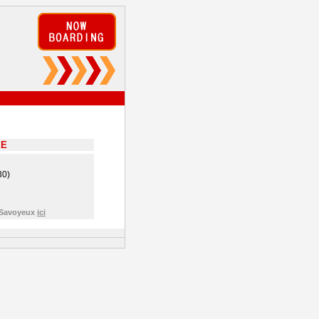
EE
30)
e Savoyeux
ici