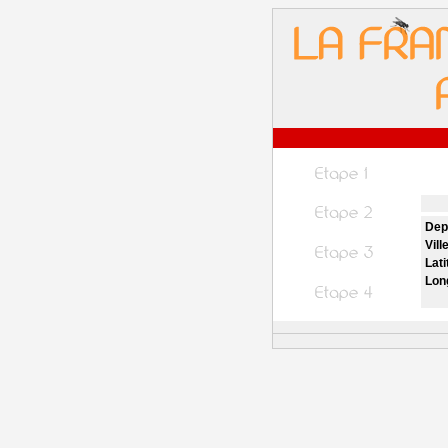
Dep
Vill
Lati
Lon