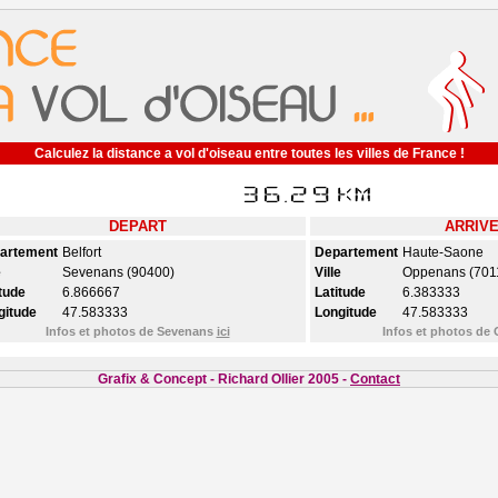
Calculez la distance a vol d'oiseau entre toutes les villes de France !
DEPART
ARRIV
artement
Belfort
Departement
Haute-Saone
e
Sevenans (90400)
Ville
Oppenans (701
tude
6.866667
Latitude
6.383333
gitude
47.583333
Longitude
47.583333
Infos et photos de Sevenans
ici
Infos et photos d
Grafix & Concept - Richard Ollier 2005 -
Contact