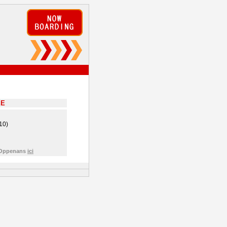
EE
10)
e Oppenans
ici