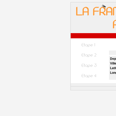
Dep
Vill
Lati
Lon