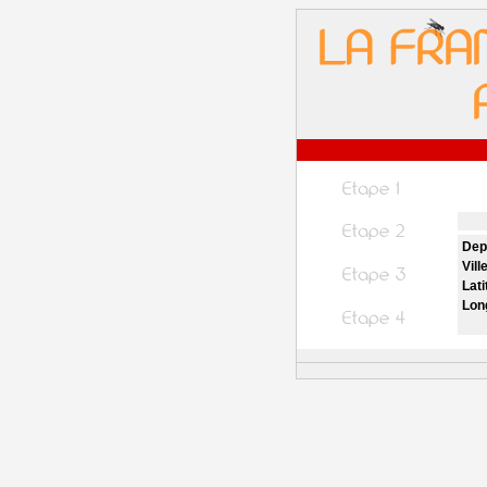
Dep
Vill
Lati
Lon