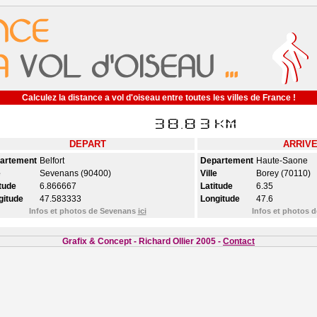
Calculez la distance a vol d'oiseau entre toutes les villes de France !
DEPART
ARRIV
artement
Belfort
Departement
Haute-Saone
e
Sevenans (90400)
Ville
Borey (70110)
tude
6.866667
Latitude
6.35
gitude
47.583333
Longitude
47.6
Infos et photos de Sevenans
ici
Infos et photos 
Grafix & Concept - Richard Ollier 2005 -
Contact