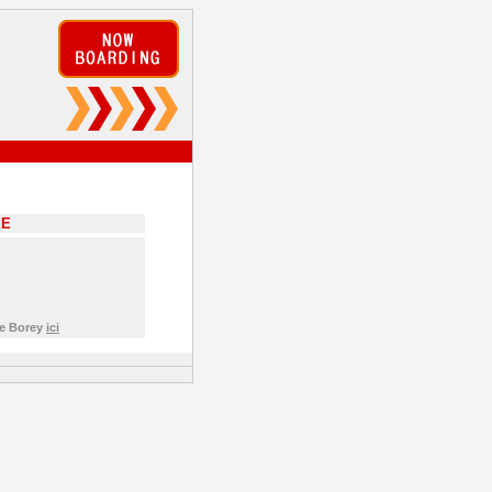
EE
de Borey
ici