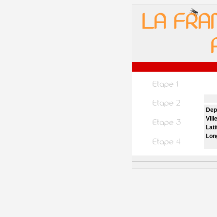
Dep
Vill
Lati
Lon