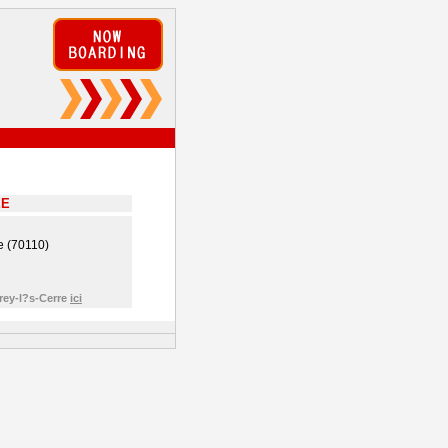
EE
e (70110)
rey-l?s-Cerre
ici