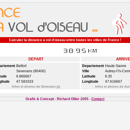
Calculez la distance a vol d'oiseau entre toutes les villes de France !
DEPART
ARRIV
artement
Belfort
Departement
Haute-Saone
e
Sevenans (90400)
Ville
Autrey-l?s-Cerr
tude
6.866667
Latitude
6.35
gitude
47.583333
Longitude
47.616667
Infos et photos de Sevenans
ici
Infos et photos de Aut
Grafix & Concept - Richard Ollier 2005 -
Contact