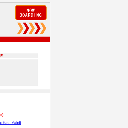
EE
te)
-Haut-Mainil