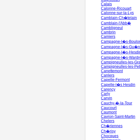
Calais
Calonne-Ricouart
Calonne-sur-la-Lys
Camblain-Ch�telain
Camblain-l'Abb�
Cambligneul
Cambrin
Camiers
Campagne-l�s-Boulo
Campagne-l�s-Gu�n
Campagne-l�s-Hesdi
Campagne-l�s-Wardr
Campigneulles-les-Gr
Campigneulles-les-Pet
Canettemont
Canlers
Capelle-Fermont
Capelle-l�s Hesdin
Carency
Carly
Carvin
Cauchy-�-la-Tour
Caucourt
Caumont
Cavron-Saint-Martin
Chelers
Ch�riennes
Ch�risy
Chocques