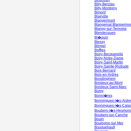
Bihucourt
Billy-Berclau
Billy-Montigny
Bimont
Blairville
Blangermont
Blangerval Blangermo
Blangy-sur-Ternoise
Blendecques
Bl�quin
Blessy
Blingel
Boffles
Boiry-Becquerelle
Boiry-Notre-Dame
Boiry-Saint-Martin
Boiry-Sainte-Rictrude
Bois-Bernard
Bois-en-Ardres
Boisdinghem
Boisleux-au-Mont
Boisleux-Saint-Marc
Bomy
Bonni�res
Bonningues-l�s-Ardre
Bonningues-l�s-Calai
Boubers-l�s-Hesmon
Boubers-sur-Canche
Bouin
Boulogne-sur-Mer
Bouquehault