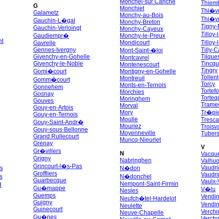
Monchel-sur Canche
Thiem
G
Monchiet
Thi�v
Galametz
Monchy-au-Bois
Thi�v
Gauchin-L�gal
Monchy-Breton
Tigny-
Gauchin-Verloingt
Monchy-Cayeux
Tilloy
Gaudiempr�
Monchy-le-Preux
nt
Mondicourt
Tilloy
Gavrelle
Gennes-Ivergny
Tilly-
Mont-Saint-�loi
Givenchy-en-Gohelle
Tilque
Montcavrel
Givenchy-le-Noble
Tincq
Montenescourt
Tingry
Gomi�court
Montigny-en-Gohelle
Tollent
Montreuil
Gomm�court
Torcy
Monts-en-Ternois
Gonnehem
Tortef
Morchies
Gosnay
Torte
Moringhem
Gouves
Trame
Morval
Gouy-en-Artois
Mory
Tr�pi
Gouy-en-Ternois
Moulle
Tresca
Gouy-Saint-Andr�
Mouriez
Troisv
Gouy-sous-Bellonne
Moyenneville
Tubers
Grand Rullecourt
Muncq-Nieurlet
Grenay
V
Gr�villers
N
Vacque
Grigny
Nabringhen
Valhu
Grincourt-l�s-Pas
Vaudri
s
N�don
Groffliers
Vaudr
s
N�donchel
Guarbecque
Vaulx-
Nempont-Saint-Firmin
d
Gu�mappe
V�lu
Nesles
Guemps
Vendin
Neufch�tel-Hardelot
Guigny
Vendi
Neulette
Guinecourt
Verchi
Neuve-Chapelle
Gu�nes
Verch