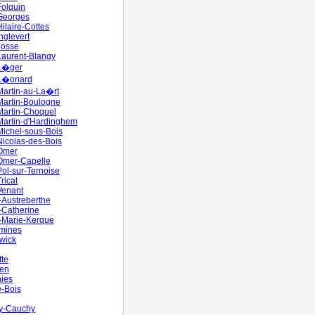
Folquin
Georges
Hilaire-Cottes
nglevert
Josse
Laurent-Blangy
-L�ger
-L�onard
Martin-au-La�rt
Martin-Boulogne
Martin-Choquel
Martin-d'Hardinghem
Michel-sous-Bois
Nicolas-des-Bois
-Omer
Omer-Capelle
Pol-sur-Ternoise
ricat
Venant
-Austreberthe
-Catherine
-Marie-Kerque
umines
wick
te
en
ies
e-Bois
y-Cauchy