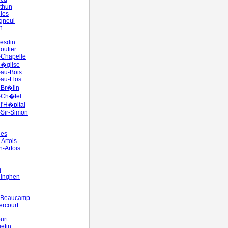
cthun
les
gneul
n
Hesdin
Moutier
e-Chapelle
e-�glise
s-au-Bois
-au-Flos
s-Br�lin
s-Ch�tel
-l'H�pital
s-Sir-Simon
nes
-Artois
n-Artois
n
inghen
y-Beaucamp
rcourt
n
urt
etin