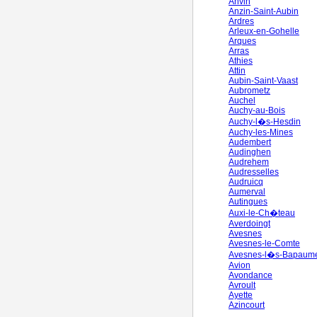
Anvin
Anzin-Saint-Aubin
Ardres
Arleux-en-Gohelle
Arques
Arras
Athies
Attin
Aubin-Saint-Vaast
Aubrometz
Auchel
Auchy-au-Bois
Auchy-l�s-Hesdin
Auchy-les-Mines
Audembert
Audinghen
Audrehem
Audresselles
Audruicq
Aumerval
Autingues
Auxi-le-Ch�teau
Averdoingt
Avesnes
Avesnes-le-Comte
Avesnes-l�s-Bapaum
Avion
Avondance
Avroult
Ayette
Azincourt