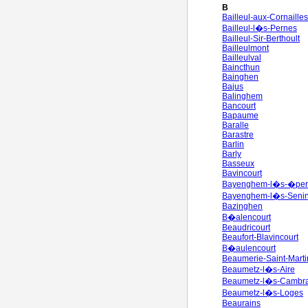
B
Bailleul-aux-Cornailles
Bailleul-l�s-Pernes
Bailleul-Sir-Berthoult
Bailleulmont
Bailleulval
Baincthun
Bainghen
Bajus
Balinghem
Bancourt
Bapaume
Baralle
Barastre
Barlin
Barly
Basseux
Bavincourt
Bayenghem-l�s-�per
Bayenghem-l�s-Seni
Bazinghen
B�alencourt
Beaudricourt
Beaufort-Blavincourt
B�aulencourt
Beaumerie-Saint-Marti
Beaumetz-l�s-Aire
Beaumetz-l�s-Cambra
Beaumetz-l�s-Loges
Beaurains