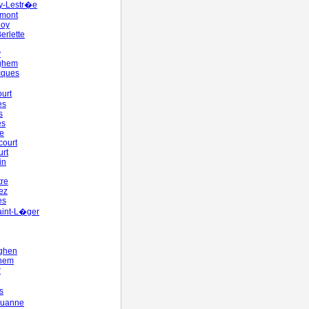
y-Lestr�e
mont
hoy
erlette
y
ghem
cques
urt
es
s
es
le
court
urt
in
re
ez
es
aint-L�ger
nghen
ghem
r
s
uanne