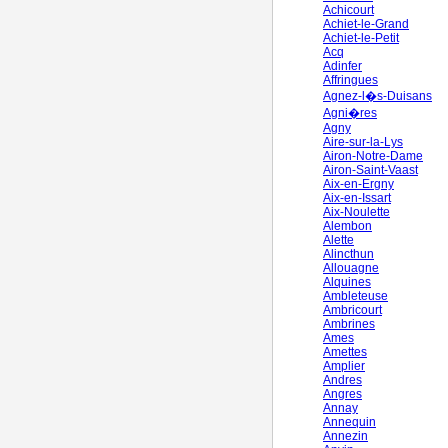
Achicourt
Achiet-le-Grand
Achiet-le-Petit
Acq
Adinfer
Affringues
Agnez-l�s-Duisans
Agni�res
Agny
Aire-sur-la-Lys
Airon-Notre-Dame
Airon-Saint-Vaast
Aix-en-Ergny
Aix-en-Issart
Aix-Noulette
Alembon
Alette
Alincthun
Allouagne
Alquines
Ambleteuse
Ambricourt
Ambrines
Ames
Amettes
Amplier
Andres
Angres
Annay
Annequin
Annezin