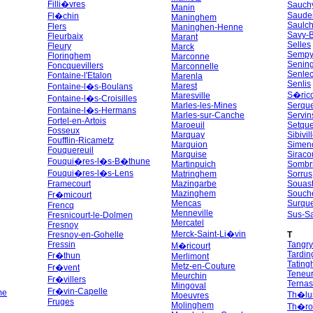
Filli�vres
Sauch
Manin
Saude
Fl�chin
Maninghem
Saulc
Flers
Maninghen-Henne
Savy-B
Fleurbaix
Marant
Selles
Fleury
Marck
Semp
Floringhem
Marconne
Senin
Foncquevillers
Marconnelle
Senle
Fontaine-l'Etalon
Marenla
Senlis
Marest
Fontaine-l�s-Boulans
S�rico
Maresville
Fontaine-l�s-Croisilles
Marles-les-Mines
Serqu
Fontaine-l�s-Hermans
Marles-sur-Canche
Servin
Fortel-en-Artois
Maroeuil
Setqu
Fosseux
Marquay
Sibivil
Foufflin-Ricametz
Marquion
Simen
Fouquereuil
Marquise
Siraco
Fouqui�res-l�s-B�thune
Martinpuich
Sombr
Fouqui�res-l�s-Lens
Matringhem
Sorrus
Framecourt
Mazingarbe
Souast
Mazinghem
Souch
Fr�micourt
Mencas
Surqu
Frencq
Menneville
Sus-S
Fresnicourt-le-Dolmen
Mercatel
Fresnoy
Merck-Saint-Li�vin
Fresnoy-en-Gohelle
T
Fressin
Tangry
M�ricourt
Tardi
Fr�thun
Merlimont
Tatin
Metz-en-Couture
Fr�vent
Teneu
Meurchin
Fr�villers
Ternas
Mingoval
Fr�vin-Capelle
me
Th�lu
Moeuvres
Fruges
Molinghem
Th�ro