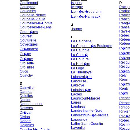
Coullemont
Isques
R
Coulogne
Ivergny
Racqu
Coulomby
Radin
Izel-l�s-�querchin
Coupelle-Neuve
Ramec
Izel-l�s-Hameaux
Coupelle-Vieille
Ranchi
Courcelles-le-Comte
Rang-d
J
Courcelles-les-Lens
Ransar
Journy
Raye-s
Courri�res
Rebec
Courset
L
Reber
Couturelle
La Calotterie
Rebre
Coyecques
La Capelle-l�s-Boulogne
R�bre
Cr�marest
La Cauchie
R�cli
Cr�py
La Comt�
R�cou
Cr�quy
La Couture
Recqu
Croisette
La Herli�re
Recqu
Croisilles
La Loge
R�gna
Cucq
La Thieuloye
Cuinchy
Rely
Labeuvri�re
Remill
Labourse
D
R�my
Labroye
Dainville
Renty
Labuissi�re
Dannes
R�ty
Lacres
Delettes
Rienc
Lagnicourt-Marcel
Denier
Laires
Rienco
Dennebroeucq
Lambres
Rimbo
Desvres
Landrethun-le-Nord
Rinxen
Di�val
Landrethun-l�s-Ardres
Rivi�
Divion
Lapugnoy
Robec
Dohem
Lattre-Saint-Quentin
Roclin
Doignies
Laventie
Rocqu
Douchy-l�s-Ayette