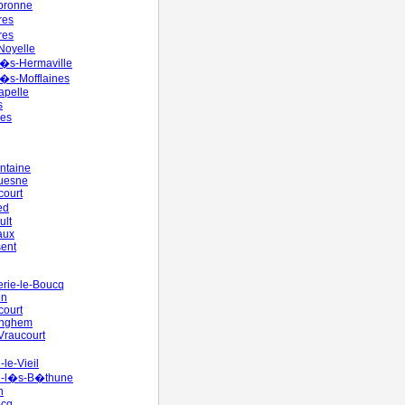
bronne
res
res
Noyelle
-l�s-Hermaville
-l�s-Mofflaines
Capelle
s
ues
ontaine
quesne
court
ed
ult
aux
ent
rie-le-Boucq
on
court
inghem
Vraucourt
-le-Vieil
n-l�s-B�thune
n
ocq