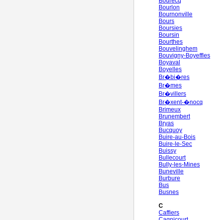
Bourecq
Bourlon
Bournonville
Bours
Boursies
Boursin
Bourthes
Bouvelinghem
Bouvigny-Boyeffles
Boyaval
Boyelles
Br�bi�res
Br�mes
Br�villers
Br�xent-�nocq
Brimeux
Brunembert
Bryas
Bucquoy
Buire-au-Bois
Buire-le-Sec
Buissy
Bullecourt
Bully-les-Mines
Buneville
Burbure
Bus
Busnes
C
Caffiers
Cagnicourt