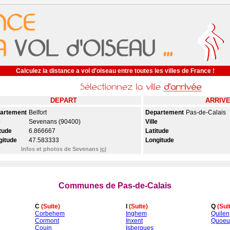
Calculez la distance a vol d'oiseau entre toutes les villes de France !
DEPART
ARRIV
artement
Belfort
Departement
Pas-de-Calais
e
Sevenans (90400)
Ville
tude
6.866667
Latitude
gitude
47.583333
Longitude
Infos et photos de Sevenans
ici
Communes de Pas-de-Calais
C
(Suite)
I
(Suite)
Q
(Sui
Corbehem
Inghem
Quilen
Cormont
Inxent
Quoeux
Couin
Isbergues