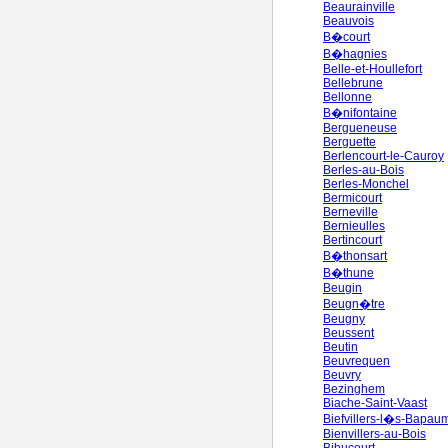
Beaurainville
Beauvois
B�court
B�hagnies
Belle-et-Houllefort
Bellebrune
Bellonne
B�nifontaine
Bergueneuse
Berguette
Berlencourt-le-Cauroy
Berles-au-Bois
Berles-Monchel
Bermicourt
Berneville
Bernieulles
Bertincourt
B�thonsart
B�thune
Beugin
Beugn�tre
Beugny
Beussent
Beutin
Beuvrequen
Beuvry
Bezinghem
Biache-Saint-Vaast
Biefvillers-l�s-Bapau
Bienvillers-au-Bois