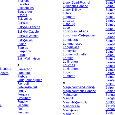
Ervillers
Ligny-Saint-Flochel
Saint-
Escalles
Ligny-sur-Canche
Saint-
Escoeuilles
Ligny-Thilloy
Saint-
Esquerdes
Lillers
Saint-I
Essars
Linghem
Saint-
Estevelles
Linzeux
Saint-
Estr�e
Lisbourg
Saint
Estr�e-Blanche
Locon
Saint
Loison-sous-Lens
Estr�e-Cauchy
Saint-
Loison-sur-Cr�quoise
Estr�e-Wamin
Saint-
Longfoss�
Estr�elles
Saint-
Longuenesse
Etaing
Saint-
Longueville
Etaples
Saint-
Longvillers
Eterpigny
Saint-
Loos-en-Gohelle
Etrun
Saint
Lorgies
Evin-Malmaison
Saint-
Lottinghen
Saint-
Louches
F
Saint-T
lecques
Lozinghem
Famechon
Saint-
Lugy
Fampoux
nghem
Sainte
Lumbres
Farbus
Sainte
Fauquembergues
Sainte
M
Favreuil
Salla
Febvin-Palfart
Magnicourt-en-Comt�
Salper
Ferfay
Magnicourt-sur-Canche
Samer
Ferques
Maintenay
Sangat
n
Festubert
Maisnil
Sangh
Feuchy
Sapign
Maisnil-l�s-Ruitz
i
Ficheux
Sars-l
Maisoncelle
Fiefs
Sarton
Maizi�res
Fiennes
Sauch
Mametz