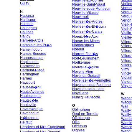
Neuville-au-Cornet
Guisy
Verlin
Neuville-Saint-Vaast
Vermel
Neuville-sous-Montreuil
H
Verqui
Neuville-Vitasse
Habarcq
Verqui
Neuvireuil
Haillicourt
Verton
Nielles-l�s-Ardres
Haisnes
Vieil-
Nielles-l�s-Bl�quin
Halinghen
Vieil-
Nielles-l�s-Calais
Hallines
Vieill
Halloy
Noeux-l�s-Auxi
Vieill
Ham-en-Artois
Noeux-les-Mines
Viller
Hamblain-les-Pr�s
Nordausques
Villers
Noreuil
Hamelincourt
Viller
Hames-Boucres
Norrent-Font�s
Viller
Hannescamps
Nort-Leulinghem
Villers
Haplincourt
Nortkerque
Viller
Haravesnes
Nouvelle-�glise
Vimy
Hardelot-Plage
Noyelle-Vion
Vincly
Hardinghen
Noyelles-Godault
Violai
Harnes
Noyelles-l�s-Vermelles
Vis-en
Haucourt
Noyelles-sous-Bellonne
Vitry-e
Haut-Ma�nil
Noyelles-sous-Lens
Haute Avesnes
Noyellette
W
Hautecloque
Nuncq Hautecote
Wabe
Hautec�te
Wacqu
Hauteville
O
Wail
Haverskerque
Oblinghem
Wailly
Havrincourt
Oeuf-en-Ternois
Waill
H�buterne
Offekerque
Wambe
Offin
Helfaut
Wami
Offrethun
Hendecourt-l�s-Cagnicourt
Wanco
Oignies
Wanqu