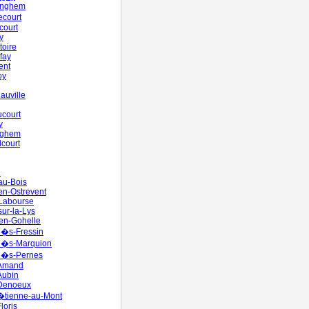
inghem
ecourt
court
y
oire
fay
ent
oy
auville
court
y
nghem
court
n
-au-Bois
-en-Ostrevent
-Labourse
sur-la-Lys
en-Gohelle
l�s-Fressin
-l�s-Marquion
-l�s-Pernes
-Amand
Aubin
-Denoeux
�tienne-au-Mont
loris