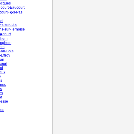
ecques
court-Eaucourt
court-l�s-Pas
s
el
s-sur-l'Aa
s-sur-Ternoise
�court
ehem
inghem
hem
-au-Bois
-Effroy
man
court
al
eux
e
es
gnes
s
es
t
nesse
nes