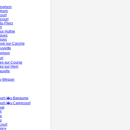
inghem
ghem
ourt
court
u-Fliers
t
ur-Authie
ques
gues
uve-sur-Canche
uviette
nghem
rt
es-sur-Course
es-sur-Hem
uville
y-Wirquin
ourt-l�s-Bapaume
urt-l�s-Cagnicourt
val
t
re
q
court
igny