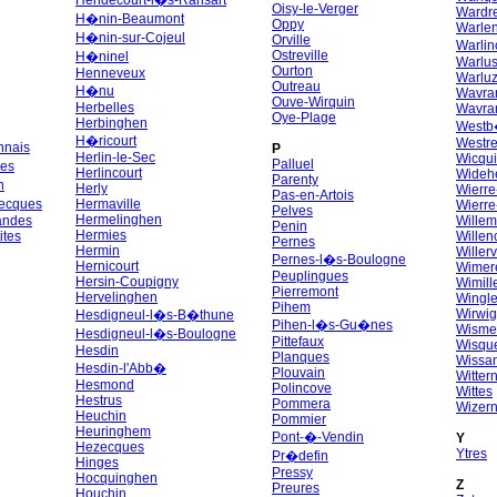
Hendecourt-l�s-Ransart
Oisy-le-Verger
Wardr
H�nin-Beaumont
Oppy
Warlen
H�nin-sur-Cojeul
Orville
Warlin
Ostreville
H�ninel
Warlu
Ourton
Henneveux
Warluz
Outreau
H�nu
Wavran
Ouve-Wirquin
Herbelles
Wavran
Oye-Plage
Herbinghen
Westb
H�ricourt
Westr
nnais
P
Herlin-le-Sec
Wicqu
Palluel
es
Herlincourt
Wide
Parenty
n
Herly
Wierre
Pas-en-Artois
ecques
Hermaville
Wierre
Pelves
Hermelinghen
andes
Wille
Penin
Hermies
ites
Willen
Pernes
Hermin
Willerv
Pernes-l�s-Boulogne
Hernicourt
Wimer
Peuplingues
Hersin-Coupigny
Wimill
Pierremont
Hervelinghen
Wingl
Pihem
Wirwi
Hesdigneul-l�s-B�thune
Pihen-l�s-Gu�nes
Wisme
Hesdigneul-l�s-Boulogne
Pittefaux
Wisqu
Hesdin
Planques
Wissan
Hesdin-l'Abb�
Plouvain
Witter
Hesmond
Polincove
Wittes
Hestrus
Pommera
Wizer
Heuchin
Pommier
Heuringhem
Pont-�-Vendin
Y
Hezecques
Ytres
Pr�defin
Hinges
Pressy
Hocquinghen
Z
Preures
Houchin