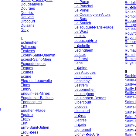
Le Parcq
Rodel
Doudeauville
Le Ponchel
Ro�ll
Dourges
Le Portel
Rollan
Douriez
Le Quesnoy-en-Artois
Rombl
Douvrin
Le Sars
Roquet
Drocourt
Le Souich
Rouge
Duisans
Le Touquet-Paris-Plage
Rouss
Dury
Le Wast
Rouvr
Lebiez
Royon
E
Lebucqui�re
Ruisse
Echinghen
L�chelle
Ruitz
Eclimeux
Ledinghem
Rumau
Ecoivres
Lefaux
Rumill
Ecourt-Saint-Quentin
Leforest
Rumi
Ecoust-Saint-Mein
Lens
Ruyaul
Ecquedecques
Ecques
L�pine
S
Ecuires
Les Attaques
Sachi
Ecurie
Lespesses
Sailly
Eleu-dit-Leauwette
Lespinoy
Sailly
Elnes
Lestrem
Sailly
Embry
Leubringhen
Sailly-
Enquin-les-Mines
Leulinghem
Sains-
Enquin-sur-Baillons
Leulinghen-Bernes
Eperlecques
Sains-
Libercourt
Eps
Licques
Sains
e
Equihen-Plage
Liencourt
Sains
Equirre
Li�res
Saint
Ergny
Liettres
Saint-
Erin
Li�vin
Saint
Erny-Saint-Julien
Lignereuil
Saint-
Erqui�res
Ligny-l�s-Aire
Saint-F