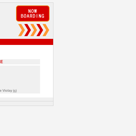
EE
e Violay
ici