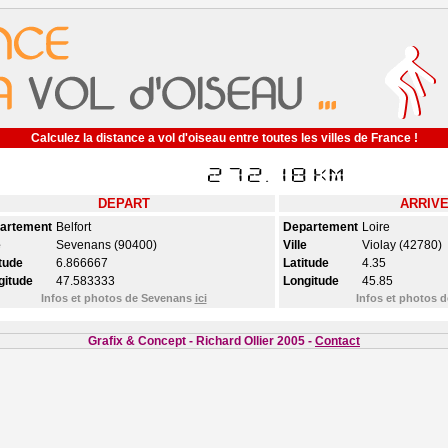
Calculez la distance a vol d'oiseau entre toutes les villes de France !
DEPART
ARRIV
artement
Belfort
Departement
Loire
e
Sevenans (90400)
Ville
Violay (42780)
tude
6.866667
Latitude
4.35
gitude
47.583333
Longitude
45.85
Infos et photos de Sevenans
ici
Infos et photos d
Grafix & Concept - Richard Ollier 2005 -
Contact