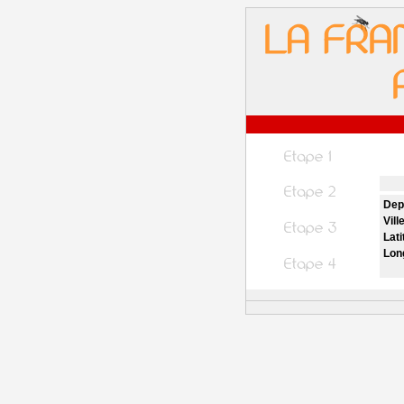
Dep
Vill
Lati
Lon