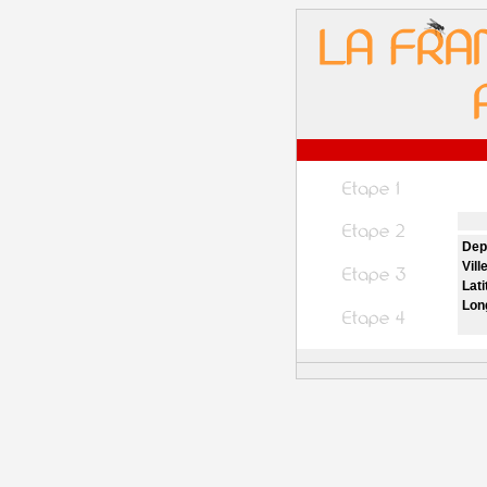
Dep
Vill
Lati
Lon