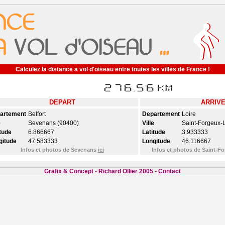
Calculez la distance a vol d'oiseau entre toutes les villes de France !
DEPART
ARRIV
artement
Belfort
Departement
Loire
e
Sevenans (90400)
Ville
Saint-Forgeux-
tude
6.866667
Latitude
3.933333
gitude
47.583333
Longitude
46.116667
Infos et photos de Sevenans
ici
Infos et photos de Saint-
Grafix & Concept - Richard Ollier 2005 -
Contact