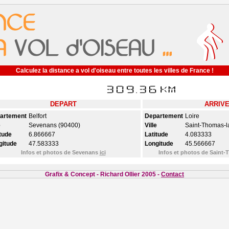
Calculez la distance a vol d'oiseau entre toutes les villes de France !
DEPART
ARRIV
artement
Belfort
Departement
Loire
e
Sevenans (90400)
Ville
Saint-Thomas-l
tude
6.866667
Latitude
4.083333
gitude
47.583333
Longitude
45.566667
Infos et photos de Sevenans
ici
Infos et photos de Saint
Grafix & Concept - Richard Ollier 2005 -
Contact