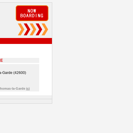
EE
a-Garde (42600)
-Thomas-la-Garde
ici