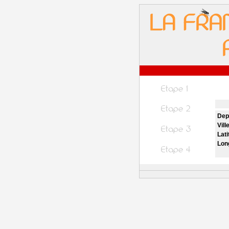
Dep
Vill
Lati
Lon