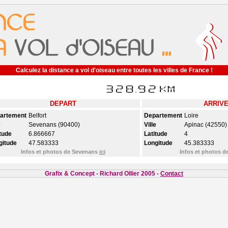
Calculez la distance a vol d'oiseau entre toutes les villes de France !
DEPART
ARRIV
artement
Belfort
Departement
Loire
e
Sevenans (90400)
Ville
Apinac (42550)
tude
6.866667
Latitude
4
gitude
47.583333
Longitude
45.383333
Infos et photos de Sevenans
ici
Infos et photos 
Grafix & Concept - Richard Ollier 2005 -
Contact