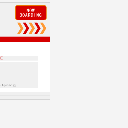
EE
de Apinac
ici