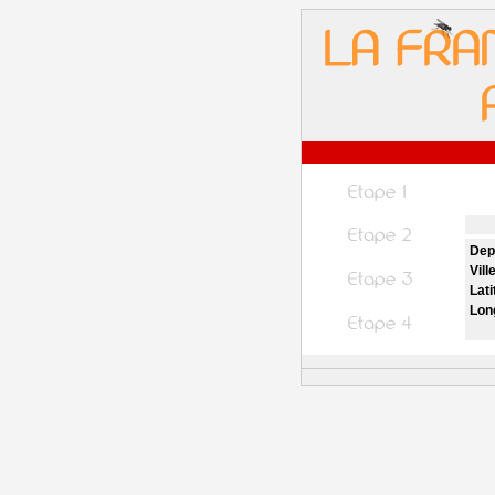
Dep
Vill
Lati
Lon