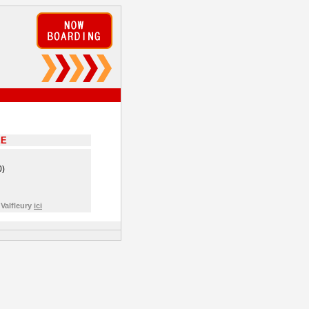
EE
0)
 Valfleury
ici