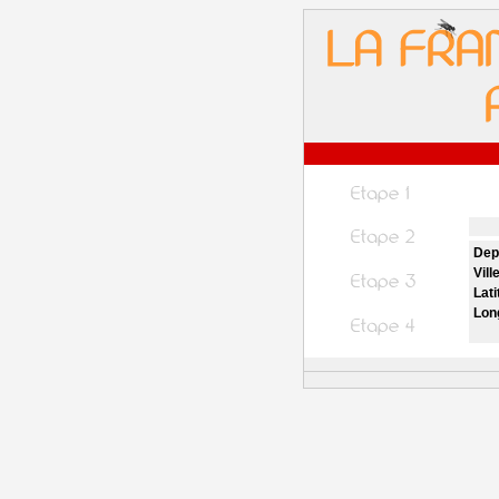
Dep
Vill
Lati
Lon