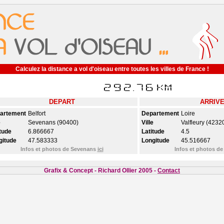
Calculez la distance a vol d'oiseau entre toutes les villes de France !
DEPART
ARRIV
artement
Belfort
Departement
Loire
e
Sevenans (90400)
Ville
Valfleury (4232
tude
6.866667
Latitude
4.5
gitude
47.583333
Longitude
45.516667
Infos et photos de Sevenans
ici
Infos et photos de
Grafix & Concept - Richard Ollier 2005 -
Contact