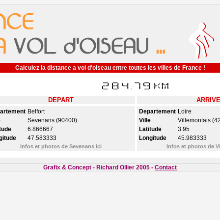
Calculez la distance a vol d'oiseau entre toutes les villes de France !
DEPART
ARRIV
artement
Belfort
Departement
Loire
e
Sevenans (90400)
Ville
Villemontais (4
tude
6.866667
Latitude
3.95
gitude
47.583333
Longitude
45.983333
Infos et photos de Sevenans
ici
Infos et photos de V
Grafix & Concept - Richard Ollier 2005 -
Contact