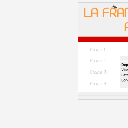
Dep
Vill
Lati
Lon