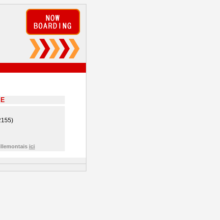
EE
2155)
illemontais
ici