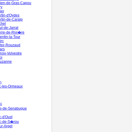
lien-de-Gras-Capou
ry
ier
rtin-d'Oydes
rtin-de-Caralp
chel
ul-de-Jarrat
erre-de-Rivi�re
entin-la-Tour
irc
ctor-Rouzaud
ars
roix-Volvestre
oi
Suzanne
n
c-les-Ormeaux
ac
e-de-Senabugue
-d'Oust
c-de-S�rou
ur-Arget