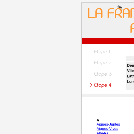
Dep
Vill
Lati
Lon
A
Aigues-Juntes
Aigues-Vives
Albi�s