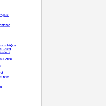
Rogalle
Sentenac
n-sur-Ari�ge
n-Castet
n-Vieux
sur-Arize
e
et
'Ari�ge
in