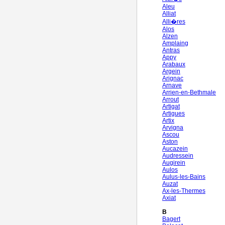
Aleu
Alliat
Alli�res
Alos
Alzen
Amplaing
Antras
Appy
Arabaux
Argein
Arignac
Arnave
Arrien-en-Bethmale
Arrout
Artigat
Artigues
Artix
Arvigna
Ascou
Aston
Aucazein
Audressein
Augirein
Aulos
Aulus-les-Bains
Auzat
Ax-les-Thermes
Axiat
B
Bagert