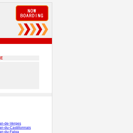
EE
an-de-Verges
an-du-Castillonnais
an-du-Falga