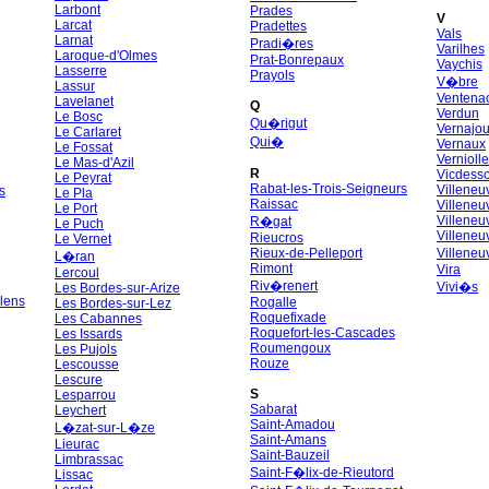
Larbont
Prades
V
Larcat
Pradettes
Vals
Larnat
Pradi�res
Varilhes
Laroque-d'Olmes
Prat-Bonrepaux
Vaychis
Lasserre
Prayols
V�bre
Lassur
Ventena
Lavelanet
Q
Verdun
Le Bosc
Qu�rigut
Vernajou
Le Carlaret
Qui�
Vernaux
Le Fossat
Verniolle
Le Mas-d'Azil
R
Vicdess
Le Peyrat
Rabat-les-Trois-Seigneurs
Villeneu
s
Le Pla
Raissac
Villeneu
Le Port
Villeneu
R�gat
Le Puch
Villeneu
Rieucros
Le Vernet
Rieux-de-Pelleport
Villene
L�ran
Rimont
Vira
Lercoul
Riv�renert
Vivi�s
Les Bordes-sur-Arize
lens
Rogalle
Les Bordes-sur-Lez
Roquefixade
Les Cabannes
Roquefort-les-Cascades
Les Issards
Roumengoux
Les Pujols
Rouze
Lescousse
Lescure
S
Lesparrou
Sabarat
Leychert
Saint-Amadou
L�zat-sur-L�ze
Saint-Amans
Lieurac
Saint-Bauzeil
Limbrassac
Saint-F�lix-de-Rieutord
Lissac