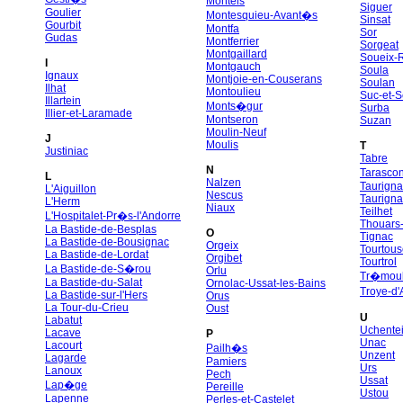
Montels
Siguer
Goulier
Montesquieu-Avant�s
Sinsat
Gourbit
Montfa
Sor
Gudas
Montferrier
Sorgeat
Montgaillard
Soueix-
I
Montgauch
Soula
Ignaux
Montjoie-en-Couserans
Soulan
Ilhat
Montoulieu
Suc-et-
Illartein
Monts�gur
Surba
Illier-et-Laramade
Montseron
Suzan
Moulin-Neuf
J
Moulis
T
Justiniac
Tabre
N
Tarasco
L
Nalzen
Taurigna
L'Aiguillon
Nescus
Taurigna
L'Herm
Niaux
Teilhet
L'Hospitalet-Pr�s-l'Andorre
Thouars-
La Bastide-de-Besplas
O
Tignac
La Bastide-de-Bousignac
Orgeix
Tourtous
La Bastide-de-Lordat
Orgibet
Tourtrol
La Bastide-de-S�rou
Orlu
Tr�moul
La Bastide-du-Salat
Ornolac-Ussat-les-Bains
Troye-d
La Bastide-sur-l'Hers
Orus
La Tour-du-Crieu
Oust
U
Labatut
Uchente
Lacave
P
Unac
Lacourt
Pailh�s
Unzent
Lagarde
Pamiers
Urs
Lanoux
Pech
Ussat
Lap�ge
Pereille
Ustou
Lapenne
Perles-et-Castelet