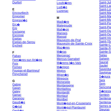
Durfort
Saint-Ju
Loubi�res
Saint-La
Ludi�s
E
Saint-Liz
Luzenac
Encourtiech
Saint-Ma
Engomer
Saint-Ma
M
Saint-Mi
Engravi�s
Madi�re
Saint-Pa
Erc�
Malegoude
Saint-Pi
Erp
Mall�on
Saint-Qu
Esclagne
Manses
Saint-Qu
Escosse
Massat
Saint-Vi
Esplas
Mauvezin-de-Prat
Saint-Yb
Esplas-de-Serou
Mauvezin-de-Sainte-Croix
Sainte-C
Eycheil
Maz�res
Sainte-F
M�ras
Sainte-
F
Salau
Mercenac
Fabas
Salsein
Mercus-Garrabet
Ferri�res-sur-Ari�ge
Saurat
M�rens-l�s-Vals
Foix
Sautel
Fornex
M�rigon
Saverdu
Fougax-et-Barrineuf
Miglos
Savigna
Freychenet
Mijan�s
S�gura
Mirepoix
Seix
G
Monesple
Sem
Gabre
Montagagne
Sencon
Gajan
Montaillou
S�ness
Galey
Montardit
Ganac
Sentein
Montaut
Garanou
Sentenac
Montbel
Gaudi�s
Sentena
Mont�gut-en-Couserans
Serres-s
G�nat
Mont�gut-Plantaurel
Sieuras
Gesti�s