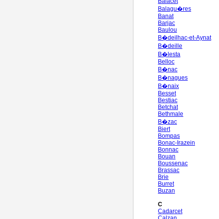
Balacet
Balagu�res
Banat
Barjac
Baulou
B�deilhac-et-Aynat
B�deille
B�lesta
Belloc
B�nac
B�nagues
B�naix
Besset
Bestiac
Betchat
Bethmale
B�zac
Biert
Bompas
Bonac-Irazein
Bonnac
Bouan
Boussenac
Brassac
Brie
Burret
Buzan
C
Cadarcet
Calzan