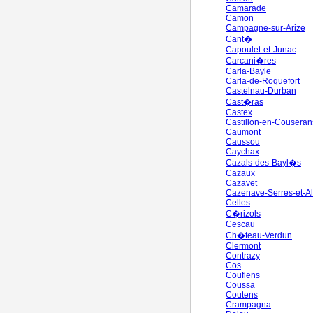
Camarade
Camon
Campagne-sur-Arize
Cant�
Capoulet-et-Junac
Carcani�res
Carla-Bayle
Carla-de-Roquefort
Castelnau-Durban
Cast�ras
Castex
Castillon-en-Couseran
Caumont
Caussou
Caychax
Cazals-des-Bayl�s
Cazaux
Cazavet
Cazenave-Serres-et-Al
Celles
C�rizols
Cescau
Ch�teau-Verdun
Clermont
Contrazy
Cos
Couflens
Coussa
Coutens
Crampagna