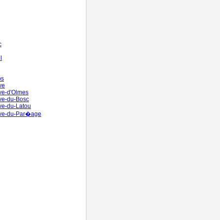
c
l
os
ve
ve-d'Olmes
ve-du-Bosc
ve-du-Latou
uve-du-Par�age