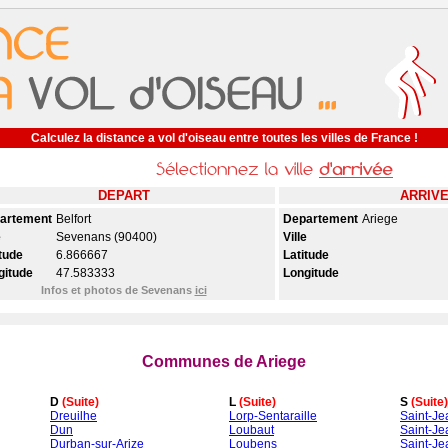
Calculez la distance a vol d'oiseau entre toutes les villes de France !
DEPART
ARRIV
artement
Belfort
Departement
Ariege
e
Sevenans (90400)
Ville
tude
6.866667
Latitude
gitude
47.583333
Longitude
Infos et photos de Sevenans
ici
Communes de Ariege
D
(Suite)
L
(Suite)
S
(Suite)
Dreuilhe
Lorp-Sentaraille
Saint-Je
Dun
Loubaut
Saint-Je
Durban-sur-Arize
Loubens
Saint-Je