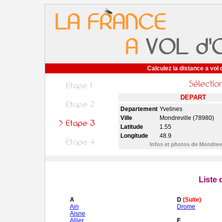
Calculez la distance a vol 
DEPART
Departement
Yvelines
Ville
Mondreville (78980)
Latitude
1.55
Longitude
48.9
Infos et photos de Mondrev
Liste
A
D
(Suite)
Ain
Drome
Aisne
Allier
E