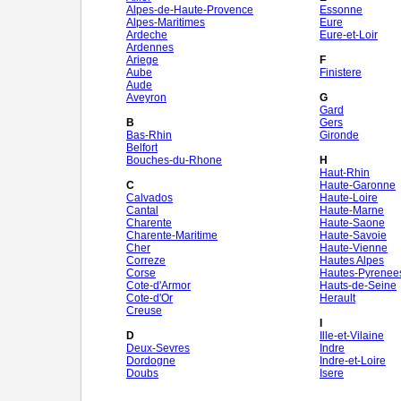
Alpes-de-Haute-Provence
Essonne
Alpes-Maritimes
Eure
Ardeche
Eure-et-Loir
Ardennes
Ariege
F
Aube
Finistere
Aude
Aveyron
G
Gard
B
Gers
Bas-Rhin
Gironde
Belfort
Bouches-du-Rhone
H
Haut-Rhin
C
Haute-Garonne
Calvados
Haute-Loire
Cantal
Haute-Marne
Charente
Haute-Saone
Charente-Maritime
Haute-Savoie
Cher
Haute-Vienne
Correze
Hautes Alpes
Corse
Hautes-Pyrenee
Cote-d'Armor
Hauts-de-Seine
Cote-d'Or
Herault
Creuse
I
D
Ille-et-Vilaine
Deux-Sevres
Indre
Dordogne
Indre-et-Loire
Doubs
Isere