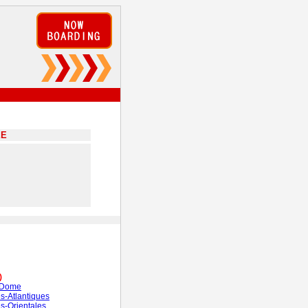
EE
)
-Dome
s-Atlantiques
s-Orientales