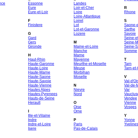
nce
Essonne
Landes
Eure
Loir-et-Cher
R
Eure-et-Loir
Loire
Rhone
Loire-Atlantique
F
Loiret
S
Finistere
Lot
Saone-et
Lot-et-Garonne
Sarthe
G
Lozere
Savoie
Gard
Seine-e
Gers
M
Seine-M
Gironde
Maine-et-Loire
Seine-S
Manche
Somme
H
Marne
Haut-Rhin
Mayenne
T
Haute-Garonne
Meurthe-et-Moselle
Tarn
Haute-Loire
Meuse
Tarn-et
Haute-Marne
Morbihan
Haute-Saone
Moselle
V
Haute-Savoie
Val-d'Oi
Haute-Vienne
N
Val-de-
Hautes Alpes
Nievre
Var
Hautes-Pyrenees
Nord
Vauclus
Hauts-de-Seine
Vendee
Herault
O
Vienne
Oise
Vosges
I
Orne
Ille-et-Vilaine
Y
Indre
P
Yonne
Indre-et-Loire
Paris
Yveline
Isere
Pas-de-Calais