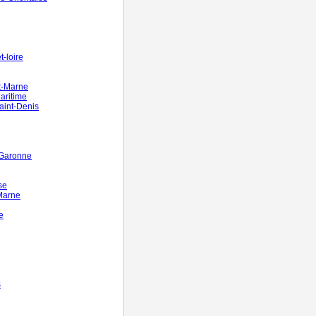
-loire
t-Marne
aritime
aint-Denis
-Garonne
se
Marne
e
s