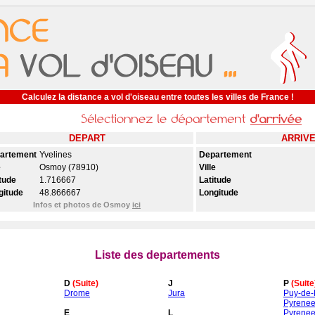
Calculez la distance a vol d'oiseau entre toutes les villes de France !
DEPART
ARRIV
artement
Yvelines
Departement
e
Osmoy (78910)
Ville
tude
1.716667
Latitude
gitude
48.866667
Longitude
Infos et photos de Osmoy
ici
Liste des departements
D
(Suite)
J
P
(Suite
Drome
Jura
Puy-de
Pyrenee
E
L
Pyrenee