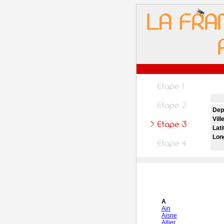
Dep
Vill
Lati
Lon
A
Ain
Aisne
Allier