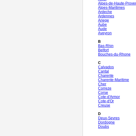
Alpes-de-Haute-Prove
Alpes-Maritimes
Ardeche
Ardennes
Ariege
Aube
Aude
Aveyron
B
Bas-Rhin
Belfort
Bouches-du-Rhone
C
Calvados
Cantal
Charente
Charente-Maritime
Cher
Correze
Corse
Cote-d'Armor
Cote-d'Or
Creuse
D
Deux-Sevres
Dordogne
Doubs