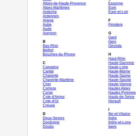
Alpes-de-Haute-Provence
Essonne
Alpes-Maritimes
Eure
Ardeche
Eure-et-Loir
Ardennes
Ariege
F
Aube
Finistere
Aude
Aveyron
G
Gard
B
Gers
Bas-Rhin
Gironde
Belfort
Bouches-du-Rhone
H
Haut-Rhin
C
Haute-Garonne
Calvados
Haute-Loire
Cantal
Haute-Marne
Charente
Haute-Saone
Charente-Maritime
Haute-Savoie
Cher
Haute-Vienne
Correze
Hautes Alpes
Corse
Hautes-Pyrenee
Cote-d'Armor
Hauts-de-Seine
Cote-d'Or
Herault
Creuse
I
D
Ille-et-Vilaine
Deux-Sevres
Indre
Dordogne
Indre-et-Loire
Doubs
Isere