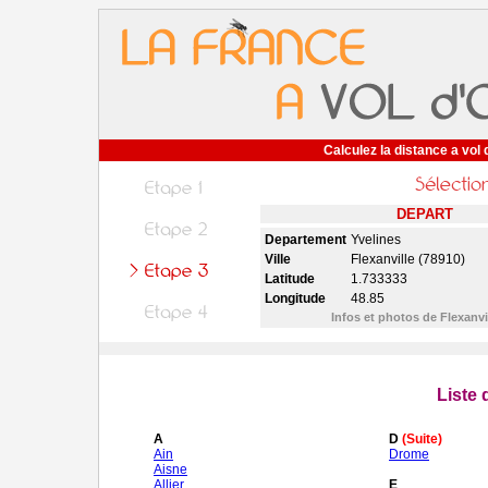
Calculez la distance a vol 
DEPART
Departement
Yvelines
Ville
Flexanville (78910)
Latitude
1.733333
Longitude
48.85
Infos et photos de Flexanvi
Liste
A
D
(Suite)
Ain
Drome
Aisne
Allier
E