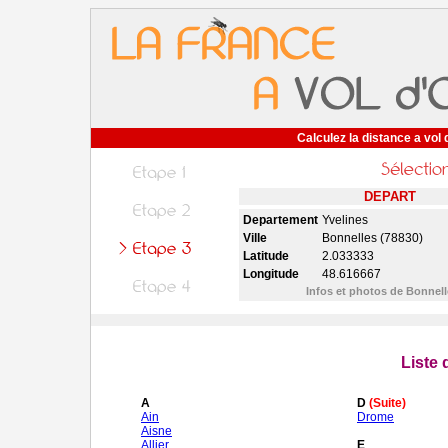
Calculez la distance a vol 
DEPART
Departement
Yvelines
Ville
Bonnelles (78830)
Latitude
2.033333
Longitude
48.616667
Infos et photos de Bonnel
Liste
A
D
(Suite)
Ain
Drome
Aisne
Allier
E