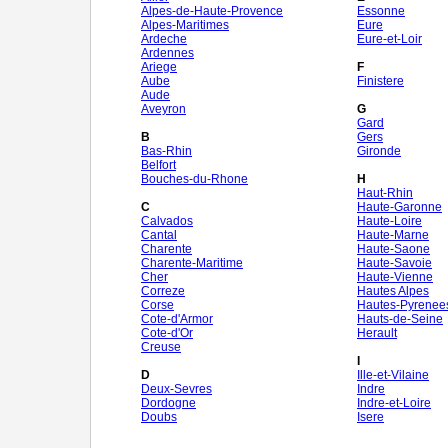
Alpes-de-Haute-Provence
Essonne
Alpes-Maritimes
Eure
Ardeche
Eure-et-Loir
Ardennes
Ariege
F
Aube
Finistere
Aude
Aveyron
G
Gard
B
Gers
Bas-Rhin
Gironde
Belfort
Bouches-du-Rhone
H
Haut-Rhin
C
Haute-Garonne
Calvados
Haute-Loire
Cantal
Haute-Marne
Charente
Haute-Saone
Charente-Maritime
Haute-Savoie
Cher
Haute-Vienne
Correze
Hautes Alpes
Corse
Hautes-Pyrenee
Cote-d'Armor
Hauts-de-Seine
Cote-d'Or
Herault
Creuse
I
D
Ille-et-Vilaine
Deux-Sevres
Indre
Dordogne
Indre-et-Loire
Doubs
Isere