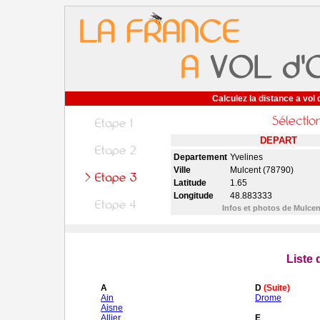
Calculez la distance a vol 
DEPART
Departement
Yvelines
Ville
Mulcent (78790)
Latitude
1.65
Longitude
48.883333
Infos et photos de Mulce
Liste
A
D
(Suite)
Ain
Drome
Aisne
Allier
E