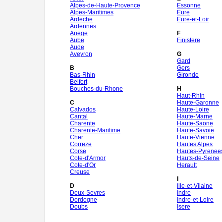
Alpes-de-Haute-Provence
Essonne
Alpes-Maritimes
Eure
Ardeche
Eure-et-Loir
Ardennes
Ariege
F
Aube
Finistere
Aude
Aveyron
G
Gard
B
Gers
Bas-Rhin
Gironde
Belfort
Bouches-du-Rhone
H
Haut-Rhin
C
Haute-Garonne
Calvados
Haute-Loire
Cantal
Haute-Marne
Charente
Haute-Saone
Charente-Maritime
Haute-Savoie
Cher
Haute-Vienne
Correze
Hautes Alpes
Corse
Hautes-Pyrenee
Cote-d'Armor
Hauts-de-Seine
Cote-d'Or
Herault
Creuse
I
D
Ille-et-Vilaine
Deux-Sevres
Indre
Dordogne
Indre-et-Loire
Doubs
Isere