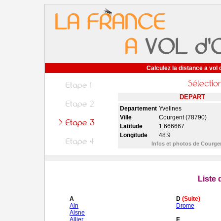
Calculez la distance a vol 
DEPART
Departement
Yvelines
Ville
Courgent (78790)
Latitude
1.666667
Longitude
48.9
Infos et photos de Courg
Liste
A
D
(Suite)
Ain
Drome
Aisne
Allier
E