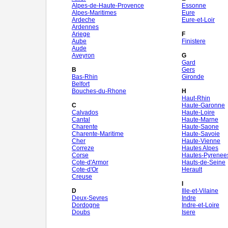
Alpes-de-Haute-Provence
Essonne
Alpes-Maritimes
Eure
Ardeche
Eure-et-Loir
Ardennes
Ariege
F
Aube
Finistere
Aude
Aveyron
G
Gard
B
Gers
Bas-Rhin
Gironde
Belfort
Bouches-du-Rhone
H
Haut-Rhin
C
Haute-Garonne
Calvados
Haute-Loire
Cantal
Haute-Marne
Charente
Haute-Saone
Charente-Maritime
Haute-Savoie
Cher
Haute-Vienne
Correze
Hautes Alpes
Corse
Hautes-Pyrenee
Cote-d'Armor
Hauts-de-Seine
Cote-d'Or
Herault
Creuse
I
D
Ille-et-Vilaine
Deux-Sevres
Indre
Dordogne
Indre-et-Loire
Doubs
Isere