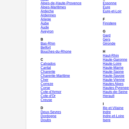
Alpes-de-Haute-Provence
Essonne
Alpes-Maritimes
Eure
Ardeche
Eure-et-Loir
Ardennes
Ariege
F
Aube
Finistere
Aude
Aveyron
G
Gard
B
Gers
Bas-Rhin
Gironde
Belfort
Bouches-du-Rhone
H
Haut-Rhin
C
Haute-Garonne
Calvados
Haute-Loire
Cantal
Haute-Marne
Charente
Haute-Saone
Charente-Maritime
Haute-Savoie
Cher
Haute-Vienne
Correze
Hautes Alpes
Corse
Hautes-Pyrenee
Cote-d'Armor
Hauts-de-Seine
Cote-d'Or
Herault
Creuse
I
D
Ille-et-Vilaine
Deux-Sevres
Indre
Dordogne
Indre-et-Loire
Doubs
Isere