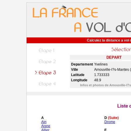
Calculez la distance a vol 
DEPART
Departement
Yvelines
Ville
Arnouville-l?s-Mantes 
Latitude
1.733333
Longitude
48.9
Infos et photos de Arnouville-l
Liste
A
D
(Suite)
Ain
Drome
Aisne
Allier
E