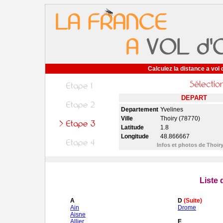
Calculez la distance a vol 
DEPART
Departement
Yvelines
Ville
Thoiry (78770)
Latitude
1.8
Longitude
48.866667
Infos et photos de Thoir
Liste
A
D
(Suite)
Ain
Drome
Aisne
Allier
E