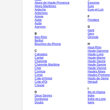
Alpes-de-Haute-Provence
Essonne
Alpes-Maritimes
Eure
Ardeche
Eure-et-Loir
Ardennes
Ariege
F
Aube
Finistere
Aude
Aveyron
G
Gard
B
Gers
Bas-Rhin
Gironde
Belfort
Bouches-du-Rhone
H
Haut-Rhin
C
Haute-Garonne
Calvados
Haute-Loire
Cantal
Haute-Marne
Charente
Haute-Saone
Charente-Maritime
Haute-Savoie
Cher
Haute-Vienne
Correze
Hautes Alpes
Corse
Hautes-Pyrenee
Cote-d'Armor
Hauts-de-Seine
Cote-d'Or
Herault
Creuse
I
D
Ille-et-Vilaine
Deux-Sevres
Indre
Dordogne
Indre-et-Loire
Doubs
Isere