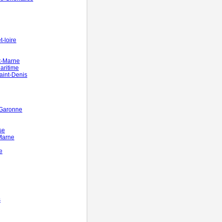
-loire
t-Marne
aritime
aint-Denis
-Garonne
se
Marne
e
s