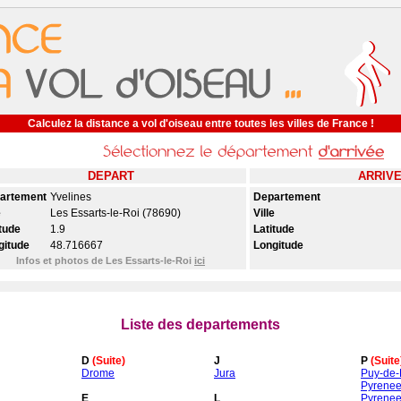
Calculez la distance a vol d'oiseau entre toutes les villes de France !
DEPART
ARRIV
artement
Yvelines
Departement
e
Les Essarts-le-Roi (78690)
Ville
tude
1.9
Latitude
gitude
48.716667
Longitude
Infos et photos de Les Essarts-le-Roi
ici
Liste des departements
D
(Suite)
J
P
(Suite
Drome
Jura
Puy-de
Pyrenee
E
L
Pyrenee