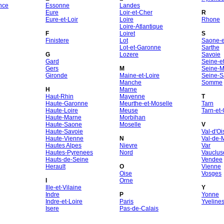
nce
Essonne
Landes
Eure
Loir-et-Cher
R
Eure-et-Loir
Loire
Rhone
Loire-Atlantique
F
Loiret
S
Finistere
Lot
Saone-et
Lot-et-Garonne
Sarthe
G
Lozere
Savoie
Gard
Seine-e
Gers
M
Seine-M
Gironde
Maine-et-Loire
Seine-S
Manche
Somme
H
Marne
Haut-Rhin
Mayenne
T
Haute-Garonne
Meurthe-et-Moselle
Tarn
Haute-Loire
Meuse
Tarn-et
Haute-Marne
Morbihan
Haute-Saone
Moselle
V
Haute-Savoie
Val-d'Oi
Haute-Vienne
N
Val-de-
Hautes Alpes
Nievre
Var
Hautes-Pyrenees
Nord
Vauclus
Hauts-de-Seine
Vendee
Herault
O
Vienne
Oise
Vosges
I
Orne
Ille-et-Vilaine
Y
Indre
P
Yonne
Indre-et-Loire
Paris
Yveline
Isere
Pas-de-Calais