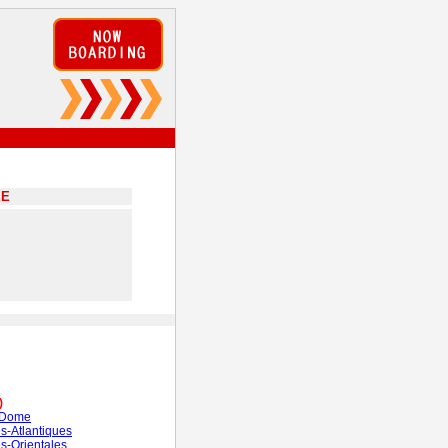
EE
)
-Dome
s-Atlantiques
s-Orientales