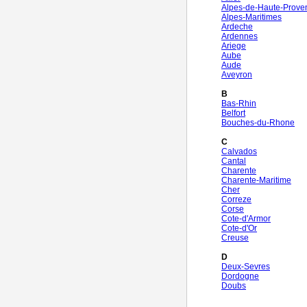
Alpes-de-Haute-Prove
Alpes-Maritimes
Ardeche
Ardennes
Ariege
Aube
Aude
Aveyron
B
Bas-Rhin
Belfort
Bouches-du-Rhone
C
Calvados
Cantal
Charente
Charente-Maritime
Cher
Correze
Corse
Cote-d'Armor
Cote-d'Or
Creuse
D
Deux-Sevres
Dordogne
Doubs