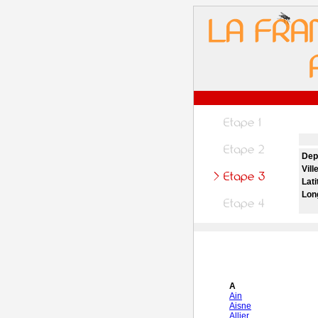
Dep
Vill
Lati
Lon
A
Ain
Aisne
Allier