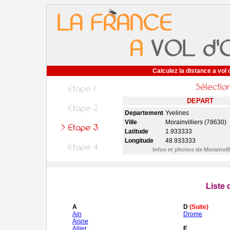
Calculez la distance a vol 
DEPART
Departement
Yvelines
Ville
Morainvilliers (78630)
Latitude
1.933333
Longitude
48.933333
Infos et photos de Morainvil
Liste
A
D
(Suite)
Ain
Drome
Aisne
Allier
E