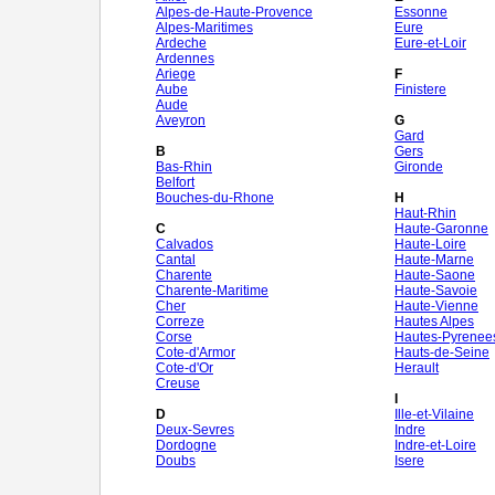
Alpes-de-Haute-Provence
Essonne
Alpes-Maritimes
Eure
Ardeche
Eure-et-Loir
Ardennes
Ariege
F
Aube
Finistere
Aude
Aveyron
G
Gard
B
Gers
Bas-Rhin
Gironde
Belfort
Bouches-du-Rhone
H
Haut-Rhin
C
Haute-Garonne
Calvados
Haute-Loire
Cantal
Haute-Marne
Charente
Haute-Saone
Charente-Maritime
Haute-Savoie
Cher
Haute-Vienne
Correze
Hautes Alpes
Corse
Hautes-Pyrenee
Cote-d'Armor
Hauts-de-Seine
Cote-d'Or
Herault
Creuse
I
D
Ille-et-Vilaine
Deux-Sevres
Indre
Dordogne
Indre-et-Loire
Doubs
Isere