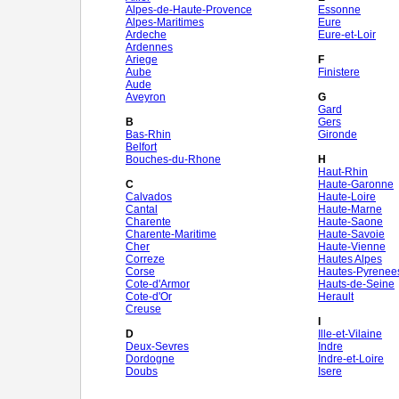
Alpes-de-Haute-Provence
Essonne
Alpes-Maritimes
Eure
Ardeche
Eure-et-Loir
Ardennes
Ariege
F
Aube
Finistere
Aude
Aveyron
G
Gard
B
Gers
Bas-Rhin
Gironde
Belfort
Bouches-du-Rhone
H
Haut-Rhin
C
Haute-Garonne
Calvados
Haute-Loire
Cantal
Haute-Marne
Charente
Haute-Saone
Charente-Maritime
Haute-Savoie
Cher
Haute-Vienne
Correze
Hautes Alpes
Corse
Hautes-Pyrenee
Cote-d'Armor
Hauts-de-Seine
Cote-d'Or
Herault
Creuse
I
D
Ille-et-Vilaine
Deux-Sevres
Indre
Dordogne
Indre-et-Loire
Doubs
Isere