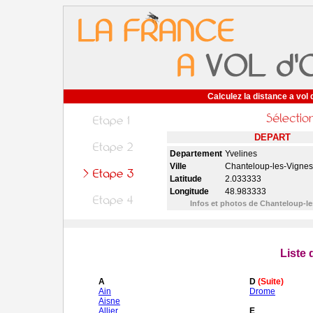
Calculez la distance a vol 
DEPART
Departement
Yvelines
Ville
Chanteloup-les-Vignes
Latitude
2.033333
Longitude
48.983333
Infos et photos de Chanteloup-l
Liste
A
D
(Suite)
Ain
Drome
Aisne
Allier
E