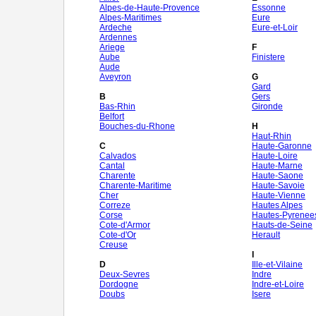
Alpes-de-Haute-Provence
Essonne
Alpes-Maritimes
Eure
Ardeche
Eure-et-Loir
Ardennes
Ariege
F
Aube
Finistere
Aude
Aveyron
G
Gard
B
Gers
Bas-Rhin
Gironde
Belfort
Bouches-du-Rhone
H
Haut-Rhin
C
Haute-Garonne
Calvados
Haute-Loire
Cantal
Haute-Marne
Charente
Haute-Saone
Charente-Maritime
Haute-Savoie
Cher
Haute-Vienne
Correze
Hautes Alpes
Corse
Hautes-Pyrenee
Cote-d'Armor
Hauts-de-Seine
Cote-d'Or
Herault
Creuse
I
D
Ille-et-Vilaine
Deux-Sevres
Indre
Dordogne
Indre-et-Loire
Doubs
Isere