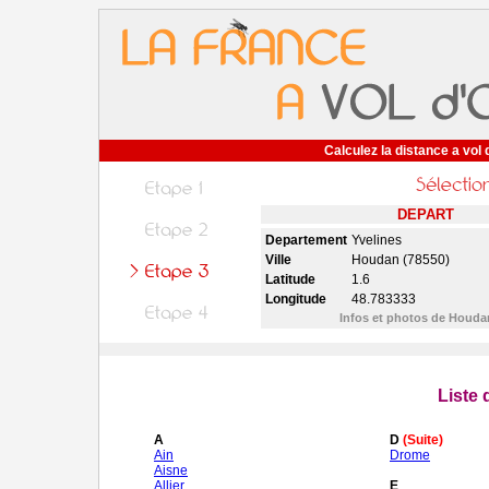
Calculez la distance a vol 
DEPART
Departement
Yvelines
Ville
Houdan (78550)
Latitude
1.6
Longitude
48.783333
Infos et photos de Houd
Liste
A
D
(Suite)
Ain
Drome
Aisne
Allier
E