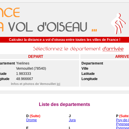
Calculez la distance a vol d'oiseau entre toutes les villes de France !
DEPART
ARRIV
artement
Yvelines
Departement
e
Vernouillet (78540)
Ville
tude
1.983333
Latitude
gitude
48.966667
Longitude
Infos et photos de Vernouillet
ici
Liste des departements
D
(Suite)
J
P
(Suite
Drome
Jura
Puy-de
Pyrenee
E
L
Pyrenee