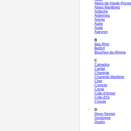
Alpes-de-Haute-Prove
Alpes-Maritimes
Ardeche
Ardennes
Ariege
Aube
Aude
Aveyron
B
Bas-Rhin
Belfort
Bouches-du-Rhone
C
Calvados
Cantal
Charente
Charente-Maritime
Cher
Correze
Corse
Cote-d'Armor
Cote-d'Or
Creuse
D
Deux-Sevres
Dordogne
Doubs