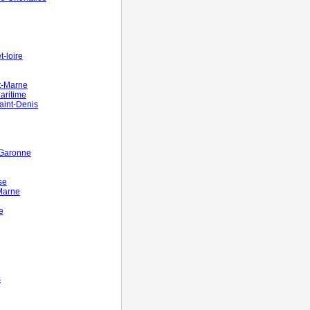
-loire
t-Marne
aritime
aint-Denis
-Garonne
se
Marne
e
s