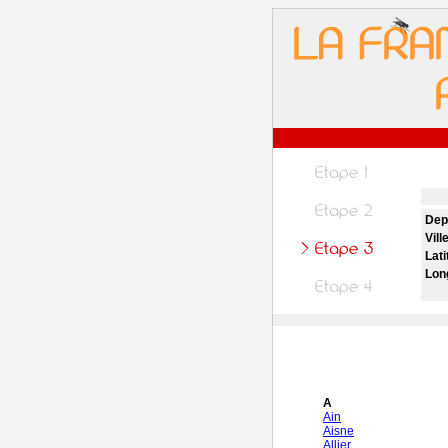
Dep
Vill
Lati
Lon
A
Ain
Aisne
Allier