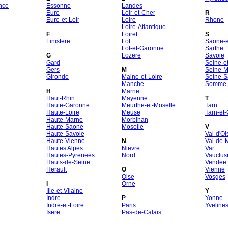
nce
Essonne
Landes
Eure
Loir-et-Cher
R
Eure-et-Loir
Loire
Rhone
Loire-Atlantique
F
Loiret
S
Finistere
Lot
Saone-et
Lot-et-Garonne
Sarthe
G
Lozere
Savoie
Gard
Seine-e
Gers
M
Seine-M
Gironde
Maine-et-Loire
Seine-S
Manche
Somme
H
Marne
Haut-Rhin
Mayenne
T
Haute-Garonne
Meurthe-et-Moselle
Tarn
Haute-Loire
Meuse
Tarn-et
Haute-Marne
Morbihan
Haute-Saone
Moselle
V
Haute-Savoie
Val-d'Oi
Haute-Vienne
N
Val-de-
Hautes Alpes
Nievre
Var
Hautes-Pyrenees
Nord
Vauclus
Hauts-de-Seine
Vendee
Herault
O
Vienne
Oise
Vosges
I
Orne
Ille-et-Vilaine
Y
Indre
P
Yonne
Indre-et-Loire
Paris
Yveline
Isere
Pas-de-Calais