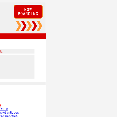
EE
)
-Dome
s-Atlantiques
s-Orientales