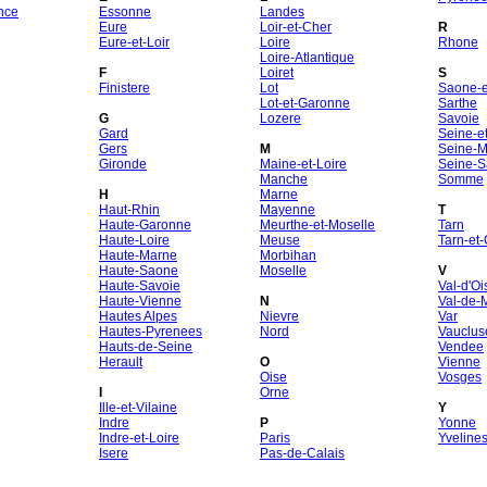
nce
Essonne
Landes
Eure
Loir-et-Cher
R
Eure-et-Loir
Loire
Rhone
Loire-Atlantique
F
Loiret
S
Finistere
Lot
Saone-et
Lot-et-Garonne
Sarthe
G
Lozere
Savoie
Gard
Seine-e
Gers
M
Seine-M
Gironde
Maine-et-Loire
Seine-S
Manche
Somme
H
Marne
Haut-Rhin
Mayenne
T
Haute-Garonne
Meurthe-et-Moselle
Tarn
Haute-Loire
Meuse
Tarn-et
Haute-Marne
Morbihan
Haute-Saone
Moselle
V
Haute-Savoie
Val-d'Oi
Haute-Vienne
N
Val-de-
Hautes Alpes
Nievre
Var
Hautes-Pyrenees
Nord
Vauclus
Hauts-de-Seine
Vendee
Herault
O
Vienne
Oise
Vosges
I
Orne
Ille-et-Vilaine
Y
Indre
P
Yonne
Indre-et-Loire
Paris
Yveline
Isere
Pas-de-Calais