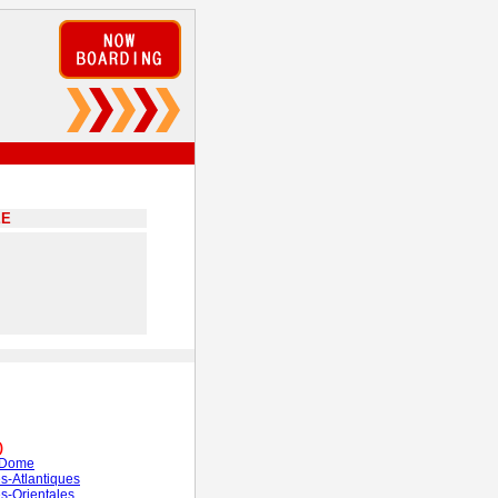
EE
)
-Dome
s-Atlantiques
s-Orientales