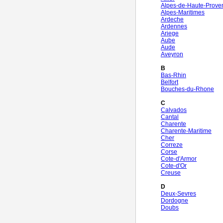
Alpes-de-Haute-Prove
Alpes-Maritimes
Ardeche
Ardennes
Ariege
Aube
Aude
Aveyron
B
Bas-Rhin
Belfort
Bouches-du-Rhone
C
Calvados
Cantal
Charente
Charente-Maritime
Cher
Correze
Corse
Cote-d'Armor
Cote-d'Or
Creuse
D
Deux-Sevres
Dordogne
Doubs