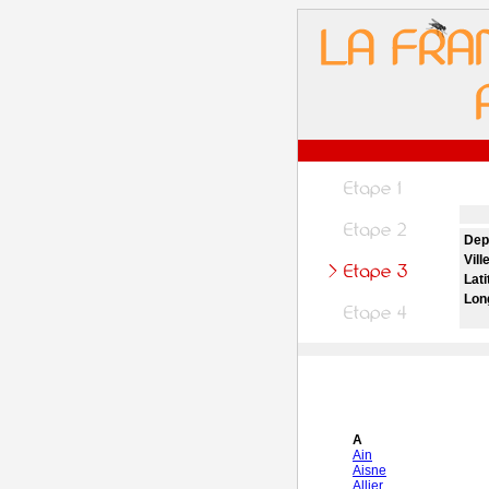
Dep
Vill
Lati
Lon
A
Ain
Aisne
Allier