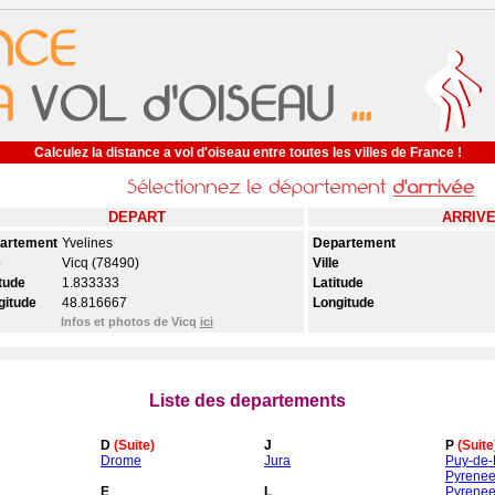
Calculez la distance a vol d'oiseau entre toutes les villes de France !
DEPART
ARRIV
artement
Yvelines
Departement
e
Vicq (78490)
Ville
tude
1.833333
Latitude
gitude
48.816667
Longitude
Infos et photos de Vicq
ici
Liste des departements
D
(Suite)
J
P
(Suite
Drome
Jura
Puy-de
Pyrenee
E
L
Pyrenee