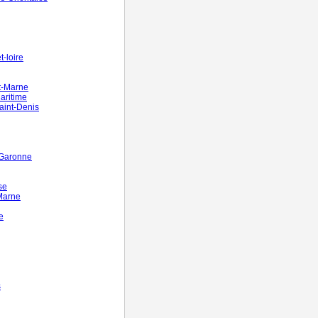
-loire
t-Marne
aritime
aint-Denis
-Garonne
se
Marne
e
s