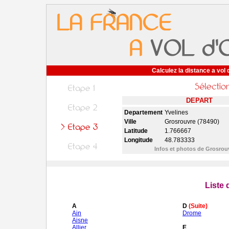
Calculez la distance a vol 
DEPART
Departement
Yvelines
Ville
Grosrouvre (78490)
Latitude
1.766667
Longitude
48.783333
Infos et photos de Grosro
Liste
A
D
(Suite)
Ain
Drome
Aisne
Allier
E