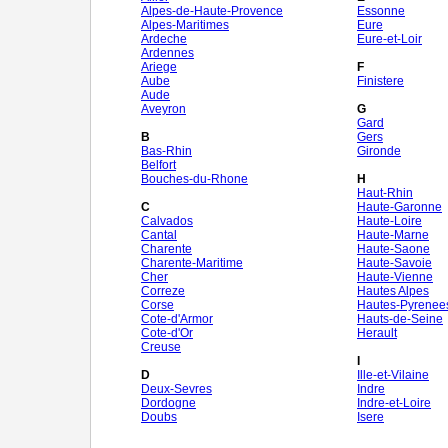
Alpes-de-Haute-Provence
Essonne
Alpes-Maritimes
Eure
Ardeche
Eure-et-Loir
Ardennes
Ariege
F
Aube
Finistere
Aude
Aveyron
G
Gard
B
Gers
Bas-Rhin
Gironde
Belfort
Bouches-du-Rhone
H
Haut-Rhin
C
Haute-Garonne
Calvados
Haute-Loire
Cantal
Haute-Marne
Charente
Haute-Saone
Charente-Maritime
Haute-Savoie
Cher
Haute-Vienne
Correze
Hautes Alpes
Corse
Hautes-Pyrenee
Cote-d'Armor
Hauts-de-Seine
Cote-d'Or
Herault
Creuse
I
D
Ille-et-Vilaine
Deux-Sevres
Indre
Dordogne
Indre-et-Loire
Doubs
Isere