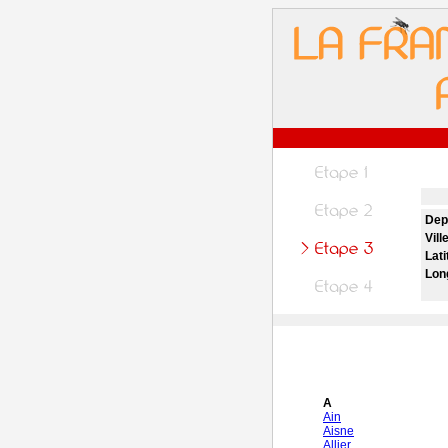
Dep
Vill
Lati
Lon
A
Ain
Aisne
Allier