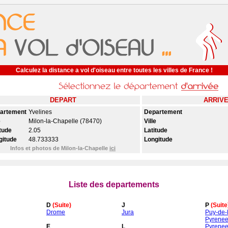
Calculez la distance a vol d'oiseau entre toutes les villes de France !
DEPART
ARRIV
artement
Yvelines
Departement
e
Milon-la-Chapelle (78470)
Ville
tude
2.05
Latitude
gitude
48.733333
Longitude
Infos et photos de Milon-la-Chapelle
ici
Liste des departements
D
(Suite)
J
P
(Suite
Drome
Jura
Puy-de
Pyrenee
E
L
Pyrenee