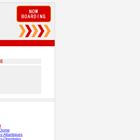
EE
)
-Dome
s-Atlantiques
s-Orientales