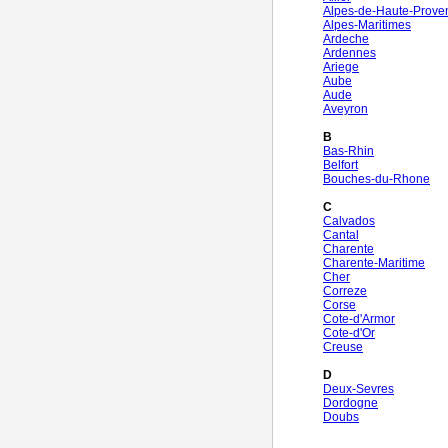
Alpes-de-Haute-Prove
Alpes-Maritimes
Ardeche
Ardennes
Ariege
Aube
Aude
Aveyron
B
Bas-Rhin
Belfort
Bouches-du-Rhone
C
Calvados
Cantal
Charente
Charente-Maritime
Cher
Correze
Corse
Cote-d'Armor
Cote-d'Or
Creuse
D
Deux-Sevres
Dordogne
Doubs