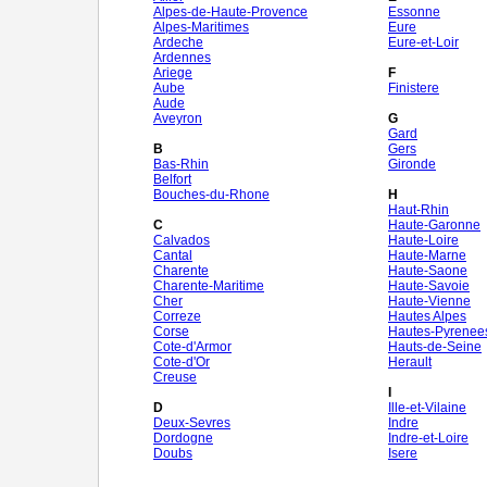
Alpes-de-Haute-Provence
Essonne
Alpes-Maritimes
Eure
Ardeche
Eure-et-Loir
Ardennes
Ariege
F
Aube
Finistere
Aude
Aveyron
G
Gard
B
Gers
Bas-Rhin
Gironde
Belfort
Bouches-du-Rhone
H
Haut-Rhin
C
Haute-Garonne
Calvados
Haute-Loire
Cantal
Haute-Marne
Charente
Haute-Saone
Charente-Maritime
Haute-Savoie
Cher
Haute-Vienne
Correze
Hautes Alpes
Corse
Hautes-Pyrenee
Cote-d'Armor
Hauts-de-Seine
Cote-d'Or
Herault
Creuse
I
D
Ille-et-Vilaine
Deux-Sevres
Indre
Dordogne
Indre-et-Loire
Doubs
Isere