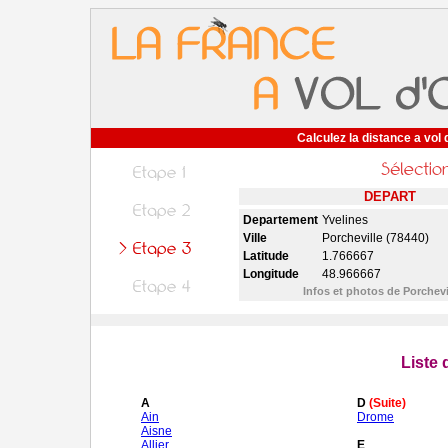
Calculez la distance a vol 
DEPART
Departement
Yvelines
Ville
Porcheville (78440)
Latitude
1.766667
Longitude
48.966667
Infos et photos de Porchevi
Liste
A
D
(Suite)
Ain
Drome
Aisne
Allier
E