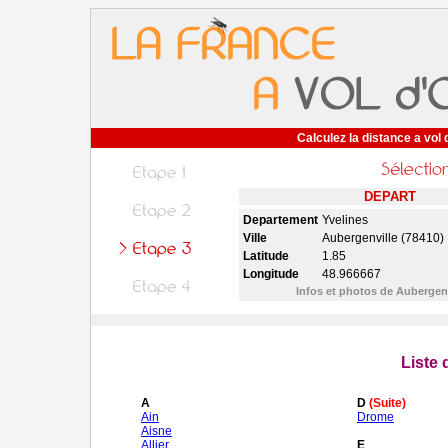
Calculez la distance a vol 
DEPART
Departement
Yvelines
Ville
Aubergenville (78410)
Latitude
1.85
Longitude
48.966667
Infos et photos de Aubergen
Liste
A
D
(Suite)
Ain
Drome
Aisne
Allier
E