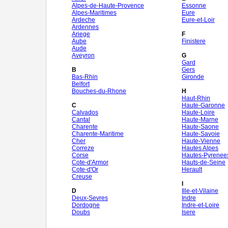
Alpes-de-Haute-Provence
Essonne
Alpes-Maritimes
Eure
Ardeche
Eure-et-Loir
Ardennes
Ariege
F
Aube
Finistere
Aude
Aveyron
G
Gard
B
Gers
Bas-Rhin
Gironde
Belfort
Bouches-du-Rhone
H
Haut-Rhin
C
Haute-Garonne
Calvados
Haute-Loire
Cantal
Haute-Marne
Charente
Haute-Saone
Charente-Maritime
Haute-Savoie
Cher
Haute-Vienne
Correze
Hautes Alpes
Corse
Hautes-Pyrenee
Cote-d'Armor
Hauts-de-Seine
Cote-d'Or
Herault
Creuse
I
D
Ille-et-Vilaine
Deux-Sevres
Indre
Dordogne
Indre-et-Loire
Doubs
Isere